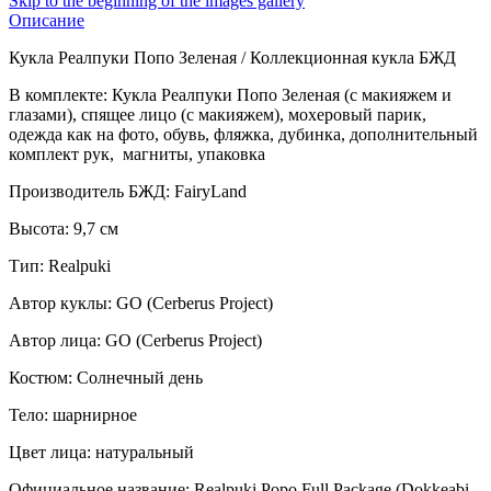
Skip to the beginning of the images gallery
Описание
Кукла Реалпуки Попо Зеленая / Коллекционная кукла БЖД
В комплекте: Кукла Реалпуки Попо Зеленая (с макияжем и
глазами), спящее лицо (с макияжем), мохеровый парик,
одежда как на фото, обувь, фляжка, дубинка, дополнительный
комплект рук, магниты, упаковка
Производитель БЖД: FairyLand
Высота: 9,7 см
Тип: Realpuki
Автор куклы: GO (Cerberus Project)
Автор лица: GO (Cerberus Project)
Костюм: Солнечный день
Тело: шарнирное
Цвет лица: натуральный
Официальное название: Realpuki Popo Full Package (Dokkeabi-