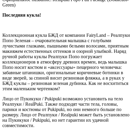
Green)
Последняя кукла!
Коллекционная кукла БЖД от компании FairyLand – Реалпуки
Попо Зеленая – очаровательная малышка с голубыми
лучистыми глазками, пышными белыми волосами, приятным
макияжем естественных оттенков и озорной улыбкой. Наряд
ручной работы куклы Реалпуки Попо погружает
коллекционеров в атмосферу древних времен, ведь малышка
Попо носит костюм и «аксессуары» пещерного человечка:
забавные штанишки, оригинальные коричневые ботинки в
виде зверей, за спиной висит резиновая фляжка, а в руках у
БЖД куклы – резиновая зеленая дубинка. Как не восхититься
этим маленьким чертенком?
Лицо от Пукикуки / Pukipuki возможно установить на тело
Реалпуки / RealPuki. Также подходят части тела, головы,
парики и костюмы от Pukipuki, но они немного больше по
размеру. Лицо от Реалпуки / Realpuki может быть установлено
на Пукикуки / Pukipuki, но нет гарантии их удачной
совместимости.