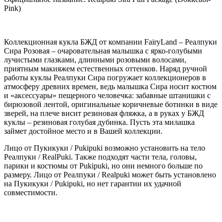
Pink)
Коллекционная кукла БЖД от компании FairyLand – Реалпуки
Сира Розовая – очаровательная малышка с ярко-голубыми
лучистыми глазками, длинными розовыми волосами,
приятным макияжем естественных оттенков. Наряд ручной
работы куклы Реалпуки Сира погружает коллекционеров в
атмосферу древних времен, ведь малышка Сира носит костюм
и «аксессуары» пещерного человечка: забавные штанишки с
бирюзовой лентой, оригинальные коричневые ботинки в виде
зверей, на плече висит резиновая фляжка, а в руках у БЖД
куклы – резиновая голубая дубинка. Пусть эта милашка
займет достойное место и в Вашей коллекции.
Лицо от Пукикуки / Pukipuki возможно установить на тело
Реалпуки / RealPuki. Также подходят части тела, головы,
парики и костюмы от Pukipuki, но они немного больше по
размеру. Лицо от Реалпуки / Realpuki может быть установлено
на Пукикуки / Pukipuki, но нет гарантии их удачной
совместимости.