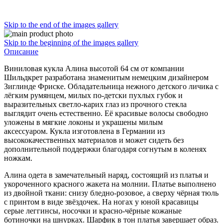
Skip to the end of the images gallery
Skip to the beginning of the images gallery
Описание
Виниловая кукла Алина высотой 64 см от компании
Шильдкрет разработана знаменитым немецким дизайнером
Зиглинде Фриске. Обладательница нежного детского личика с
лёгким румянцем, милых по-детски пухлых губок и
выразительных светло-карих глаз из прочного стекла
выглядит очень естественно. Её красивые волосы свободно
уложены в мягкие локоны и украшены милым
аксессуаром. Кукла изготовлена в Германии из
высококачественных материалов и может сидеть без
дополнительной поддержки благодаря согнутым в коленях
ножкам.
Алина одета в замечательный наряд, состоящий из платья и
укороченного красного жакета на молнии. Платье выполнено
из двойной ткани: снизу бледно-розовое, а сверху чёрная тюль
с принтом в виде звёздочек. На ногах у юной красавицы
серые леггинсы, носочки и красно-чёрные кожаные
ботиночки на шнурках. Шарфик в тон платья завершает образ.