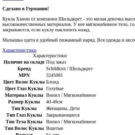
Сделано в Германии!
Кукла Ханни от компании Шильдкрет - это милая девочка высо
высококачественных материалов. У нее мягконабивное тело, 
закрываются, если куклу наклонить назад.
Малышка одета в удобный пижамный наряд. Вся одежда и аксес
Характеристики
Характеристики
Наличие на складе
Под заказ
Бренд
Schildkrot / Шильдкрет
MPN
3245081
Цвет Волос Куклы
Блонд
Цвет Глаз Куклы
Голубые
Материал Куклы
Винил / Мягконабивное
Размер Куклы
40-49см
Тип Куклы
Женщины, Дети
Тип Глаз Куклы
Закрывающиеся
Тип Тела Куклы
Винил / Мягконабивное
Тип Волос Куклы
Вшитые
Возраст
6+ лет