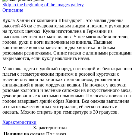
Skip to the beginning of the images gallery
Описание
Кукла Ханни от компании Шильдкрет - это милая девочка
высотой 45 см с очаровательным лицом и нежным румянцем
на пухлых щечках. Кукла изготовлена в Германии из
высококачественных материалов. У нее мягконабивное тело,
голова, руки и ноги выполнены из винила. Пышные
каштановые волосы завязаны в два хвостика по бокам
розовыми резиночками. Синие глазки c длинными ресницами
закрываются, если куклу наклонить назад.
Малышка одета в удобный наряд, состоящий из бело-красного
платья с геометрическим принтом и розовой курточки с
зелёной опушкой на кнопках с капюшоном, украшенной
аппликацией в виде мордочки кошки. На ножках у девочки
розовые колготки и зелёные сапожки из искусственного меха,
декорированные красными помпонами. Полосатая повязка на
голове завершает яркий образ Ханни. Вся одежда выполнена
из высококачественных материалов, её легко снимать и
одевать. Можно стирать при температуре в 30 градусов.
Характеристики
Характеристики
Наличие на складе
Под заказ