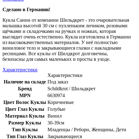
Сделано в Германии!
Кукла Санни от компании Шильдкрет - это очаровательная
малышка высотой 30 см с пухленьким личиком, розовыми
щёчками и складочками на ручках и ножках, которая
выглядит очень естественно. Кукла изготовлена в Германии
из высококачественных материалов. У неё полностью
виниловое тело и закрывающиеся глазки с накладными
ресницами. Все куклы от Шилдкрот долговечны,
безопасны для самых маленьких и просты в уходе.
Характеристики
Характеристики
Наличие на складе
Под заказ
Бренд
Schildkrot / Шильдкрет
MPN
6630974
Цвет Волос Куклы
Коричневые
Цвет Глаз Куклы
Голубые
Материал Куклы
Винил
Размер Куклы
30-39см
Тип Куклы
Младенцы / Реборн, Женщины, Дети
Тип Глаз Куклы
Закрывающиеся