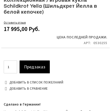
Коллекционная / игровая кукла
the
Schildkrot Yella (Шильдкрет Йелла в
beginning
белой кепочке)
of
the
Оставить отзыв
images
17 995,00 Руб.
gallery
ЦЕНА ПОСЛЕДНЕЙ ПРОДАЖИ.
АРТ
0530255
Предзаказ
ДОБАВИТЬ В СПИСОК ПОЖЕЛАНИЙ
ДОБАВИТЬ В СРАВНЕНИЕ
Сделано в Германии!