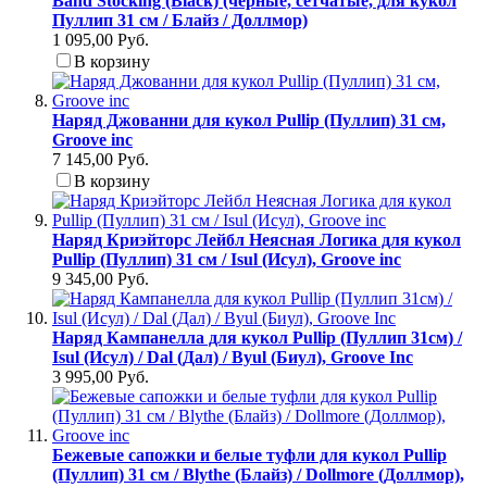
Band Stocking (Black) (черные, сетчатые, для кукол
Пуллип 31 см / Блайз / Доллмор)
1 095,00 Руб.
В корзину
Наряд Джованни для кукол Pullip (Пуллип) 31 см,
Groove inc
7 145,00 Руб.
В корзину
Наряд Криэйторс Лейбл Неясная Логика для кукол
Pullip (Пуллип) 31 см / Isul (Исул), Groove inc
9 345,00 Руб.
Наряд Кампанелла для кукол Pullip (Пуллип 31см) /
Isul (Исул) / Dal (Дал) / Byul (Биул), Groove Inc
3 995,00 Руб.
Бежевые сапожки и белые туфли для кукол Pullip
(Пуллип) 31 см / Blythe (Блайз) / Dollmore (Доллмор),