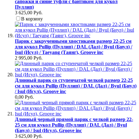
сапожки и синие туфли с бантиком для кукол
Пуллип)
3 625,00 Руб.
В корзину
Парик с закрученными хвостиками размер 22-25 см
для кукол Pullip (Пуллип) / DAL (Дал) / Byul (Биул) /
Isul (Исул) / Taeyang (Таянг), Groove inc
2 995,00 Руб.
Длинный парик со ступенчатой челкой размер 22-25
см для кукол Pullip (Пуллип) / DAL (Дал) / Byul (Биул)
/ Isul (Исул), Groove inc
0,00 Руб.
Длинный черный прямой парик с челкой размер 22-
25 см для кукол Pullip (Пуллип) / DAL (Дал) / Byul
(Биул) / Isul (Исул), Groove inc
3 625,00 Руб.