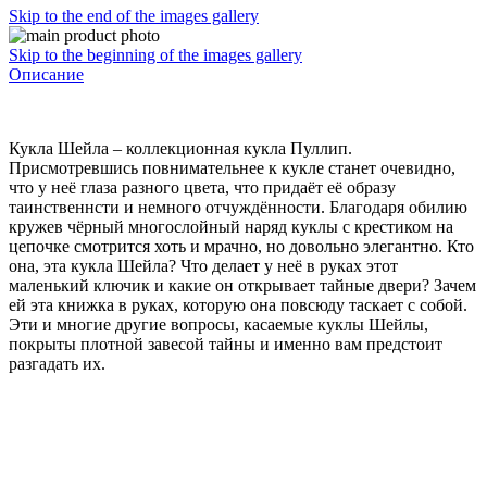
Skip to the end of the images gallery
Skip to the beginning of the images gallery
Описание
Кукла Шейла – коллекционная кукла Пуллип.
Присмотревшись повнимательнее к кукле станет очевидно,
что у неё глаза разного цвета, что придаёт её образу
таинственнсти и немного отчуждённости. Благодаря обилию
кружев чёрный многослойный наряд куклы с крестиком на
цепочке смотрится хоть и мрачно, но довольно элегантно. Кто
она, эта кукла Шейла? Что делает у неё в руках этот
маленький ключик и какие он открывает тайные двери? Зачем
ей эта книжка в руках, которую она повсюду таскает с собой.
Эти и многие другие вопросы, касаемые куклы Шейлы,
покрыты плотной завесой тайны и именно вам предстоит
разгадать их.