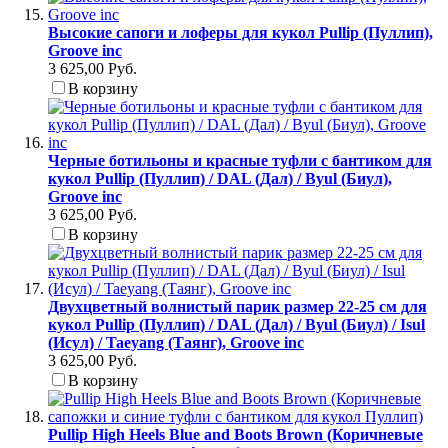
Высокие сапоги и лоферы для кукол Pullip (Пуллип),
Groove inc
3 625,00 Руб.
В корзину
Черные ботильоны и красные туфли с бантиком для
кукол Pullip (Пуллип) / DAL (Дал) / Byul (Биул),
Groove inc
3 625,00 Руб.
В корзину
Двухцветный волнистый парик размер 22-25 см для
кукол Pullip (Пуллип) / DAL (Дал) / Byul (Биул) / Isul
(Исул) / Taeyang (Таянг), Groove inc
3 625,00 Руб.
В корзину
Pullip High Heels Blue and Boots Brown (Коричневые