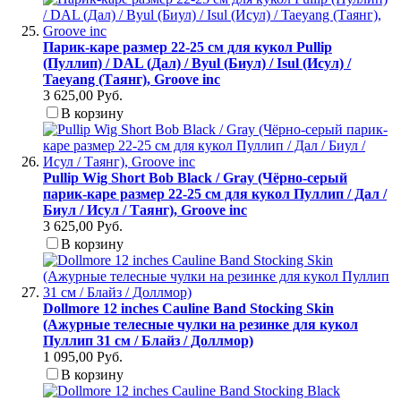
Парик-каре размер 22-25 см для кукол Pullip
(Пуллип) / DAL (Дал) / Byul (Биул) / Isul (Исул) /
Taeyang (Таянг), Groove inc
3 625,00 Руб.
В корзину
Pullip Wig Short Bob Black / Gray (Чёрно-серый
парик-каре размер 22-25 см для кукол Пуллип / Дал /
Биул / Исул / Таянг), Groove inc
3 625,00 Руб.
В корзину
Dollmore 12 inches Cauline Band Stocking Skin
(Ажурные телесные чулки на резинке для кукол
Пуллип 31 см / Блайз / Доллмор)
1 095,00 Руб.
В корзину