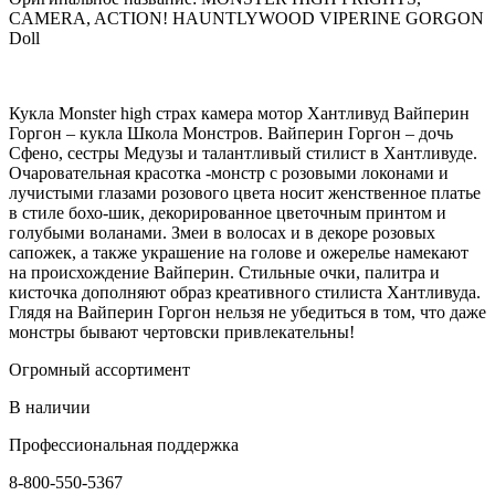
CAMERA, ACTION! HAUNTLYWOOD VIPERINE GORGON
Doll
Кукла Monster high страх камера мотор Хантливуд Вайперин
Горгон – кукла Школа Монстров. Вайперин Горгон – дочь
Сфено, сестры Медузы и талантливый стилист в Хантливуде.
Очаровательная красотка -монстр с розовыми локонами и
лучистыми глазами розового цвета носит женственное платье
в стиле бохо-шик, декорированное цветочным принтом и
голубыми воланами. Змеи в волосах и в декоре розовых
сапожек, а также украшение на голове и ожерелье намекают
на происхождение Вайперин. Стильные очки, палитра и
кисточка дополняют образ креативного стилиста Хантливуда.
Глядя на Вайперин Горгон нельзя не убедиться в том, что даже
монстры бывают чертовски привлекательны!
Огромный ассортимент
В наличии
Профессиональная поддержка
8-800-550-5367