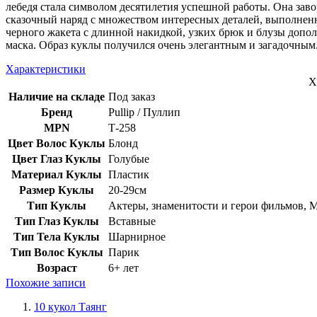
лебедя стала символом десятилетия успешной работы. Она за
сказочный наряд с множеством интересных деталей, выполнен
черного жакета c длинной накидкой, узких брюк и блузы допо
маска. Образ куклы получился очень элегантным и загадочным
Характеристики
Х
Наличие на складе
Под заказ
Бренд
Pullip / Пуллип
MPN
Т-258
Цвет Волос Куклы
Блонд
Цвет Глаз Куклы
Голубые
Материал Куклы
Пластик
Размер Куклы
20-29см
Тип Куклы
Актеры, знаменитости и герои фильмов, 
Тип Глаз Куклы
Вставные
Тип Тела Куклы
Шарнирное
Тип Волос Куклы
Парик
Возраст
6+ лет
Похожие записи
10 кукол Таянг