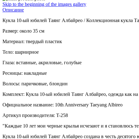
Skip to the beginning of the images gallery
Описание
Кукла 10-ый юбилей Таянг Албайрео / Коллекционная кукла Т
Размер: около 35 см
Материал: твердый пластик
Тело: шарнирное
Глаза: вставные, акриловые, голубые
Ресницы: накладные
Волосы: паричковые, блондин
Комплект: Кукла 10-ый юбилей Таянг Албайрео, одежда как на ф
Официальное название: 10th Anniversary Taeyang Albireo
Артикул производителя: T-258
"Каждые 10 лет мои черные крылья исчезают и я становлюсь тем,
Кукла 10-ый юбилей Таянг Албайрео создана в честь десятого 