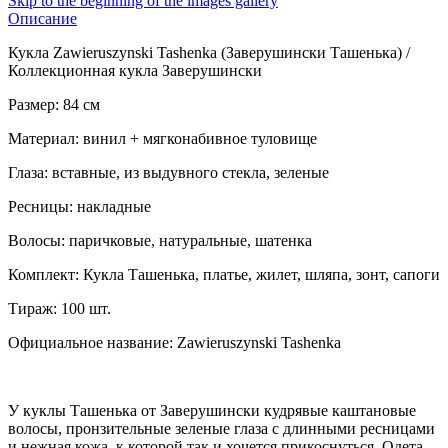
Skip to the beginning of the images gallery
Описание
Кукла Zawieruszynski Tashenka (Заверушински Ташенька) /
Коллекционная кукла Заверушински
Размер: 84 см
Материал: винил + мягконабивное туловище
Глаза: вставные, из выдувного стекла, зеленые
Ресницы: накладные
Волосы: паричковые, натуральные, шатенка
Комплект: Кукла Ташенька, платье, жилет, шляпа, зонт, сапоги
Тираж: 100 шт.
Официальное название: Zawieruszynski Tashenka
У куклы Ташенька от Заверушински кудрявые каштановые
волосы, пронзительные зеленые глаза с длинными ресницами
и нежная кожа, к которой так и хочется прикоснуться. Одета