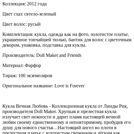
Коллекция: 2012 года
Цвет глаз: свтело-зеленый
Цвет волос: русый
Комплектация: кукла, одежда как на фото, золотистое платье,
украшенное тончайшей тюлью, бантик для волос с цветочным
декором, упаковка, подставка для куклы.
Производитель: Doll Maker and Friends
Материал: Фарфор
Тираж: 100 экземпляров
Оригинальное название: Love is Forever
Кукла Вечная Любовь - Коллекционная кукла от Линды Рик,
производителя Doll Maker. Хрупкая и прелестная кукла
излучает свет нежности и дарит пламя настоящей вечной
любви своему единственному и неповторимому, пробудив его
душу для нового счастья… Настоящий ангел во плоти в
прелестном платье с золотистым свечением и лёгким как