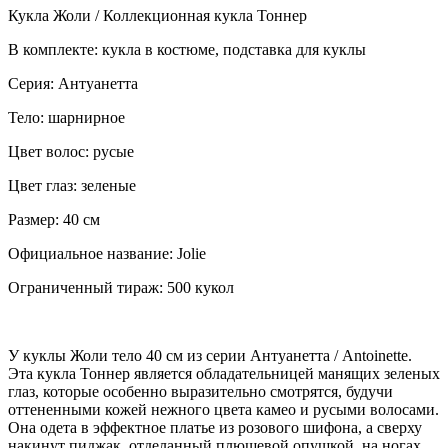
Кукла Жоли / Коллекционная кукла Тоннер
В комплекте: кукла в костюме, подставка для куклы
Серия: Антуанетта
Тело: шарнирное
Цвет волос: русые
Цвет глаз: зеленые
Размер: 40 см
Официальное название: Jolie
Ограниченный тираж: 500 кукол
У куклы Жоли тело 40 см из серии Антуанетта / Antoinette.
Эта кукла Тоннер является обладательницей манящих зеленых
глаз, которые особенно выразительно смотрятся, будучи
оттененными кожей нежного цвета камео и русыми волосами.
Она одета в эффектное платье из розового шифона, а сверху
накинут пиджак, отделанный плюшевой опушкой, на ногах