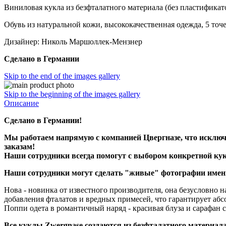
Виниловая кукла из безфталатного материала (без пластификато
Обувь из натуральной кожи, высококачественная одежда, 5 точ
Дизайнер: Николь Маршоллек-Мензнер
Сделано в Германии
Skip to the end of the images gallery
Skip to the beginning of the images gallery
Описание
Сделано в Германии!
Мы работаем напрямую с компанией Цвергназе, что исключ
заказам!
Наши сотрудники всегда помогут с выбором конкретной кук
Наши сотрудники могут сделать "живые" фотографии именн
Нова - новинка от известного производителя, она безусловно н
добавления фталатов и вредных примесей, что гарантирует аб
Поппи одета в романтичный наряд - красивая блуза и сарафан 
Все куклы Zwergnase создаются из безфталатного материала