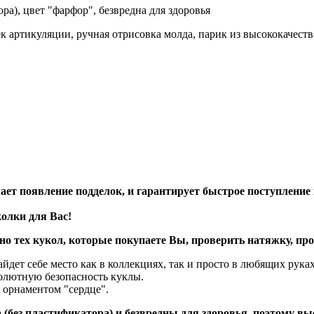
ра), цвет "фарфор", безвредна для здоровья
ек артикуляции, ручная отрисовка молда, парик из высококачест
ает появление подделок, и гарантирует быстрое поступлени
олки для Вас!
о тех кукол, которые покупаете Вы, проверить натяжку, пр
айдет себе место как в коллекциях, так и просто в любящих рука
солютную безопасность куклы.
с орнаментом "сердце".
 (без пластификатора) и безвредны для здоровья, поэтому в