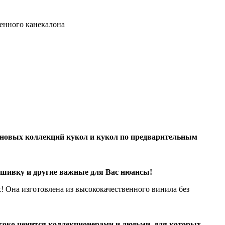
венного канекалона
е новых коллекций кукол и кукол по предварительным
ошивку и другие важные для Вас нюансы!
х! Она изготовлена из высококачественного винила без
ысоко ценится коллекционерами и людьми, для которых