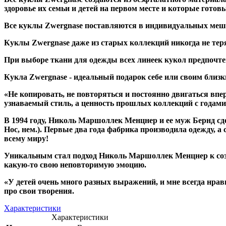
здоровье их семьи и детей на первом месте и которые гото
Все куклы Zwergnase поставляются в индивидуальных мешоч
Куклы Zwergnase даже из старых коллекций никогда не теря
При выборе ткани для одежды всех линеек кукол предпочтен
Кукла Zwergnase - идеальный подарок себе или своим близ
«Не копировать, не повторяться и постоянно двигаться в
узнаваемый стиль, а ценность прошлых коллекций с годами
В 1994 году, Николь Маршоллек Менцнер и ее муж Бернд с
Нос, нем.). Первые два года фабрика производила одежду, а
всему миру!
Уникальным стал подход Николь Маршоллек Менцнер к соз
какую-то свою неповторимую эмоцию.
«У детей очень много разных выражений, и мне всегда нрав
про свои творения.
Характеристики
Характеристики