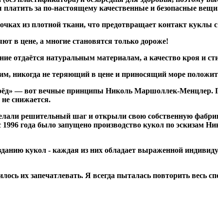
вы платить за по-настоящему качественные и безопасные вещи
ках из плотной ткани, что предотвращает контакт куклы с 
ют в цене, а многие становятся только дороже!
ие отдаётся натуральным материалам, а качество кроя и сти
ким, никогда не теряющий в цене и приносящий море положи
перёд» — вот вечные принципы Николь Маршоллек-Менцлер. П
 не снижается.
делали решительный шаг и открыли свою собственную фабри
 с 1996 года было запущено производство кукол по эскизам Н
данию кукол - каждая из них обладает выраженной индивид
илось их запечатлевать. Я всегда пыталась повторить весь с