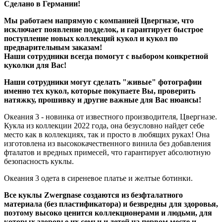
Сделано в Германии!
Мы работаем напрямую с компанией Цвергназе, что
исключает появление подделок, и гарантирует быстрое
поступление новых коллекций кукол и кукол по
предварительным заказам!
Наши сотрудники всегда помогут с выбором конкретной
куколки для Вас!
Наши сотрудники могут сделать "живые" фотографии
именно тех кукол, которые покупаете Вы, проверить
натяжку, прошивку и другие важные для Вас нюансы!
Океания 3 - новинка от известного производителя, Цвергназе.
Кукла из коллекции 2022 года, она безусловно найдет себе
место как в коллекциях, так и просто в любящих руках! Она
изготовлена из высококачественного винила без добавления
фталатов и вредных примесей, что гарантирует абсолютную
безопасность куклы.
Океания 3 одета в сиреневое платье и желтые ботинки.
Все куклы Zwergnase создаются из безфталатного
материала (без пластификатора) и безвредны для здоровья,
поэтому высоко ценится коллекционерами и людьми, для
которых здоровье их семьи и детей на первом месте и