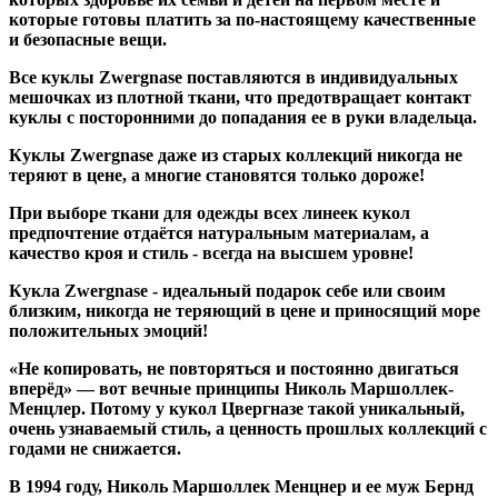
которые готовы платить за по-настоящему качественные
и безопасные вещи.
Все куклы Zwergnase поставляются в индивидуальных
мешочках из плотной ткани, что предотвращает контакт
куклы с посторонними до попадания ее в руки владельца.
Куклы Zwergnase даже из старых коллекций никогда не
теряют в цене, а многие становятся только дороже!
При выборе ткани для одежды всех линеек кукол
предпочтение отдаётся натуральным материалам, а
качество кроя и стиль - всегда на высшем уровне!
Кукла Zwergnase - идеальный подарок себе или своим
близким, никогда не теряющий в цене и приносящий море
положительных эмоций!
«Не копировать, не повторяться и постоянно двигаться
вперёд» — вот вечные принципы Николь Маршоллек-
Менцлер. Потому у кукол Цвергназе такой уникальный,
очень узнаваемый стиль, а ценность прошлых коллекций с
годами не снижается.
В 1994 году, Николь Маршоллек Менцнер и ее муж Бернд