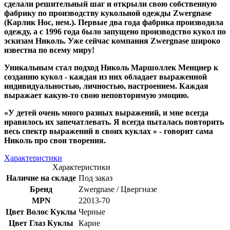
сделали решительный шаг и открыли свою собственную
фабрику по производству кукольной одежды Zwergnase
(Карлик Нос, нем.). Первые два года фабрика производила
одежду, а с 1996 года было запущено производство кукол по
эскизам Николь. Уже сейчас компания Zwergnase широко
известна по всему миру!
Уникальным стал подход Николь Маршоллек Менцнер к
созданию кукол - каждая из них обладает выраженной
индивидуальностью, личностью, настроением. Каждая
выражает какую-то свою неповторимую эмоцию.
«У детей очень много разных выражений, и мне всегда
нравилось их запечатлевать. Я всегда пыталась повторить
весь спектр выражений в своих куклах » - говорит сама
Николь про свои творения.
Характеристики
Характеристики
Наличие на складе
Под заказ
Бренд
Zwergnase / Цвергназе
MPN
22013-70
Цвет Волос Куклы
Черные
Цвет Глаз Куклы
Карие