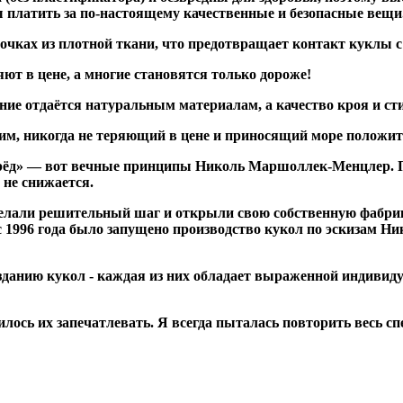
вы платить за по-настоящему качественные и безопасные вещи
ках из плотной ткани, что предотвращает контакт куклы с 
ют в цене, а многие становятся только дороже!
ие отдаётся натуральным материалам, а качество кроя и сти
ким, никогда не теряющий в цене и приносящий море положи
перёд» — вот вечные принципы Николь Маршоллек-Менцлер. П
 не снижается.
делали решительный шаг и открыли свою собственную фабри
 с 1996 года было запущено производство кукол по эскизам Н
данию кукол - каждая из них обладает выраженной индивид
илось их запечатлевать. Я всегда пыталась повторить весь с