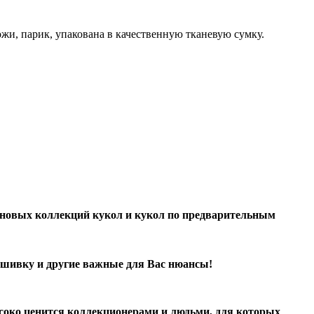
ожи, парик
, упакована в качественную тканевую сумку.
е новых коллекций кукол и кукол по предварительным
ошивку и другие важные для Вас нюансы!
ысоко ценится коллекционерами и людьми, для которых