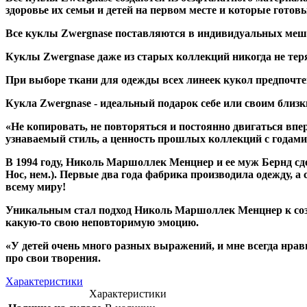
здоровье их семьи и детей на первом месте и которые гото
Все куклы Zwergnase поставляются в индивидуальных мешоч
Куклы Zwergnase даже из старых коллекций никогда не теря
При выборе ткани для одежды всех линеек кукол предпочтен
Кукла Zwergnase - идеальный подарок себе или своим близ
«Не копировать, не повторяться и постоянно двигаться в
узнаваемый стиль, а ценность прошлых коллекций с годами
В 1994 году, Николь Маршоллек Менцнер и ее муж Бернд с
Нос, нем.). Первые два года фабрика производила одежду, а
всему миру!
Уникальным стал подход Николь Маршоллек Менцнер к соз
какую-то свою неповторимую эмоцию.
«У детей очень много разных выражений, и мне всегда нрав
про свои творения.
Характеристики
Характеристики