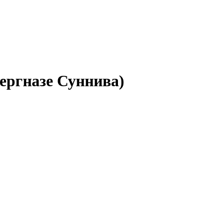
ергназе Суннива)