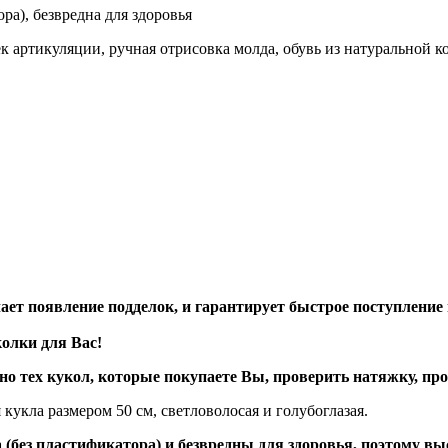
ра), безвредна для здоровья
к артикуляции, ручная отрисовка молда, обувь из натуральной к
ает появление подделок, и гарантирует быстрое поступлени
олки для Вас!
о тех кукол, которые покупаете Вы, проверить натяжку, пр
кукла размером 50 см, светловолосая и голубоглазая.
 (без пластификатора) и безвредны для здоровья, поэтому в