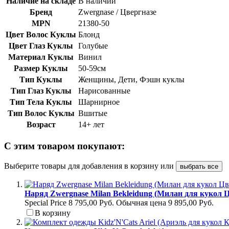
Наличие на складе
В наличии
Бренд
Zwergnase / Цвергназе
MPN
21380-50
Цвет Волос Куклы
Блонд
Цвет Глаз Куклы
Голубые
Материал Куклы
Винил
Размер Куклы
50-59см
Тип Куклы
Женщины, Дети, Фэшн куклы
Тип Глаз Куклы
Нарисованные
Тип Тела Куклы
Шарнирное
Тип Волос Куклы
Вшитые
Возраст
14+ лет
С этим товаром покупают:
Выберите товары для добавления в корзину или
выбрать все
Наряд Zwergnase Milan Bekleidung (Милан для кукол Ц
Special Price
8 795,00 Руб.
Обычная цена
9 895,00 Руб.
В корзину