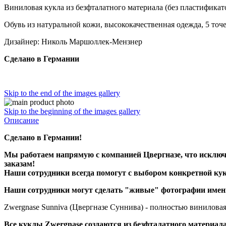
Виниловая кукла из безфталатного материала (без пластификато
Обувь из натуральной кожи, высококачественная одежда, 5 точе
Дизайнер: Николь Маршоллек-Мензнер
Сделано в Германии
Skip to the end of the images gallery
Skip to the beginning of the images gallery
Описание
Сделано в Германии!
Мы работаем напрямую с компанией Цвергназе, что исключ
заказам!
Наши сотрудники всегда помогут с выбором конкретной кук
Наши сотрудники могут сделать "живые" фотографии именн
Zwergnase Sunniva (Цвергназе Суннива) - полностью виниловая 
Все куклы Zwergnase создаются из безфталатного материала