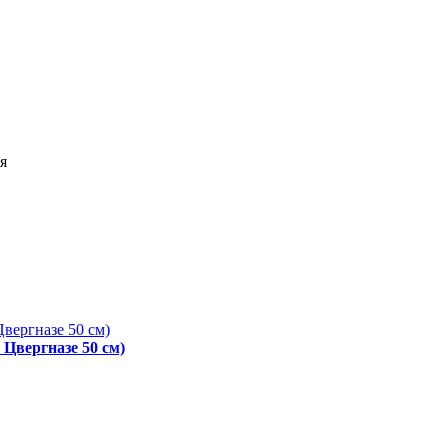
я
 Цвергназе 50 см)