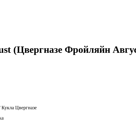
ust (Цвергназе Фройляйн Авгу
/ Кукла Цвергназе
ка