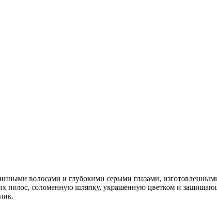
линными волосами и глубокими серыми глазами, изготовленными
них полос, соломенную шляпку, украшенную цветком и защищающ
лик.