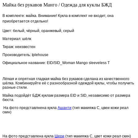
Майка без рукавов Манго / Одежда для куклы БЖД
В комплекте: майка. Внимание! Кукла в комплект не входит, она
приобретается отдельно!
Цвет: белый, чёрный, оранжевый, серый
Материал: шёлк
Тираж: неизвестен
Производитель:
Iplehouse
Официальное название:
EID/SID_Woman Mango sleeveless T
Лёгкая и опрятная гладкая майка без рукавов сделана из качественного
шёлка. Комбинируйте её с разнообразной одеждой куклы, чтобы получить
разные стили.
Майка подойдёт БДЖ куклам размера
EID и
SID, независимо от размера
бюста.
На фото представлнена кукла
Ашанти
(тип макияжа С, цвеи кожи реал
скин)
На фото представлена кукла
Шери
(тип макияжа С, цвет кожи реал скин)