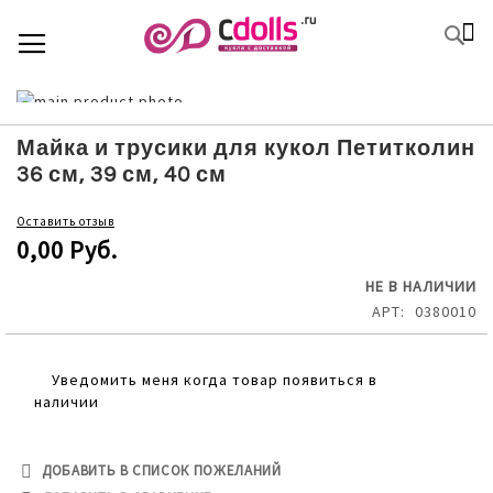
SKIP
К
TOGGLE NAV
П
TO
CONTENT
Skip
to
Skip
the
to
Майка и трусики для кукол Петитколин
end
the
36 см, 39 см, 40 см
of
beginning
the
of
Оставить отзыв
images
the
0,00 Руб.
gallery
images
gallery
НЕ В НАЛИЧИИ
АРТ
0380010
Уведомить меня когда товар появиться в
наличии
ДОБАВИТЬ В СПИСОК ПОЖЕЛАНИЙ