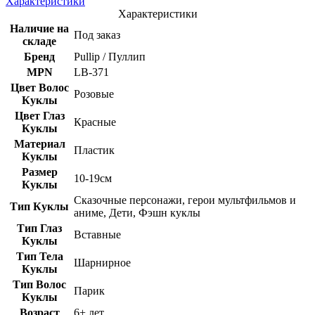
Характеристики
Характеристики
Наличие на
Под заказ
складе
Бренд
Pullip / Пуллип
MPN
LB-371
Цвет Волос
Розовые
Куклы
Цвет Глаз
Красные
Куклы
Материал
Пластик
Куклы
Размер
10-19см
Куклы
Сказочные персонажи, герои мультфильмов и
Тип Куклы
аниме, Дети, Фэшн куклы
Тип Глаз
Вставные
Куклы
Тип Тела
Шарнирное
Куклы
Тип Волос
Парик
Куклы
Возраст
6+ лет