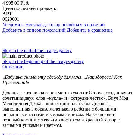
4 995,00 Руб.
Цена последней продажи.
АРТ
0620001
Уведомить меня когда товар появиться в наличии
Добавить в список пожеланий
Добавить в сравнение
Skip to the end of the images gallery
Skip to the beginning of the images gallery
Описание
«Бабушка сшила эту одежду для меня....Как здорово! Как
Прелестно!»
Доколла – это новая серия мини кукол от Groove, созданная из
сочетания двух слов «кукла» и «сотрудничество». Биул Моя
Мелодичная Детка – коллекционная кукла Доколла,
выполненная в образе маленького ребёнка с большими
невынными глазами и милым личиком. На кукле одет
розовый костюм с заячьим хвостиком и красный капор с
заячьими ушками и цветком.