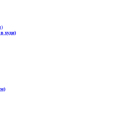
в худи)
см)