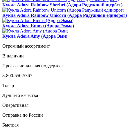
Кукла Adora Rainbow Sherbet (Адора Радужный щербет)
Кукла Adora Rainbow Unicorn (Адора Радужный единорог)
Кукла Adora Emma (Адора Эмма)
Кукла Adora Amy (Адора Эми)
Огромный ассортимент
В наличии
Профессиональная поддержка
8-800-550-5367
Товар
Лучшего качества
Оперативная
Отправка по России
Быстрая