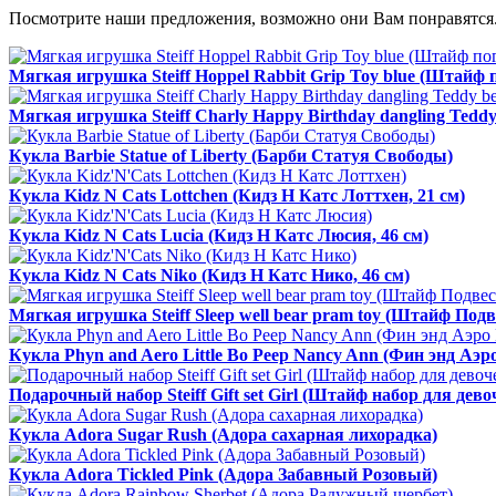
Посмотрите наши предложения, возможно они Вам понравятся.
Мягкая игрушка Steiff Hoppel Rabbit Grip Toy blue (Штайф
Мягкая игрушка Steiff Charly Happy Birthday dangling Tedd
Кукла Barbie Statue of Liberty (Барби Статуя Свободы)
Кукла Kidz N Cats Lottchen (Кидз Н Катс Лоттхен, 21 см)
Кукла Kidz N Cats Lucia (Кидз Н Катс Люсия, 46 см)
Кукла Kidz N Cats Niko (Кидз Н Катс Нико, 46 см)
Мягкая игрушка Steiff Sleep well bear pram toy (Штайф П
Кукла Phyn and Aero Little Bo Peep Nancy Ann (Фин энд Аэ
Подарочный набор Steiff Gift set Girl (Штайф набор для дево
Кукла Adora Sugar Rush (Адора сахарная лихорадка)
Кукла Adora Tickled Pink (Адора Забавный Розовый)