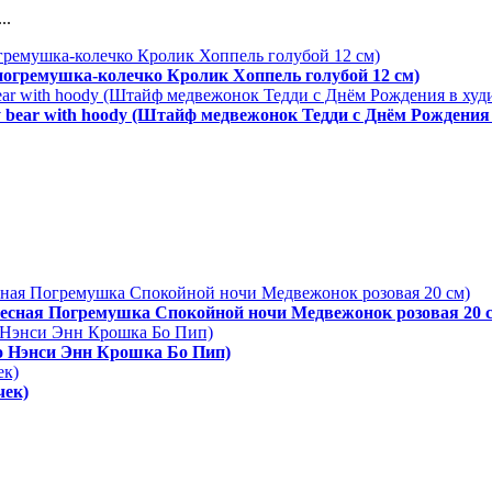
..
 погремушка-колечко Кролик Хоппель голубой 12 см)
y bear with hoody (Штайф медвежонок Тедди с Днём Рождения 
одвесная Погремушка Спокойной ночи Медвежонок розовая 20 
ро Нэнси Энн Крошка Бо Пип)
чек)