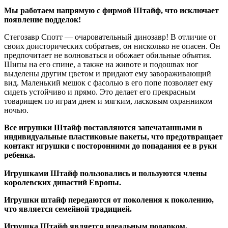
Мы работаем напрямую с фирмой Штайф, что исключает
появление подделок!
Стегозавр Спотт — очаровательный динозавр! В отличие от
своих доисторических собратьев, он нисколько не опасен. Он
предпочитает не волноваться и обожает обильные объятия.
Шипы на его спине, а также на животе и подошвах ног
выделены другим цветом и придают ему завораживающий
вид. Маленький мешок с фасолью в его попе позволяет ему
сидеть устойчиво и прямо. Это делает его прекрасным
товарищем по играм днем ​​и мягким, ласковым охранником
ночью.
Все игрушки Штайф поставляются запечатанными в
индивидуальные пластиковые пакеты, что предотвращает
контакт игрушки с посторонними до попадания ее в руки
ребенка.
Игрушками Штайф пользовались и пользуются члены
королевских династий Европы.
Игрушки штайф передаются от поколения к поколению,
что является семейной традицией.
Игрушка Штайф является идеальным подарком.