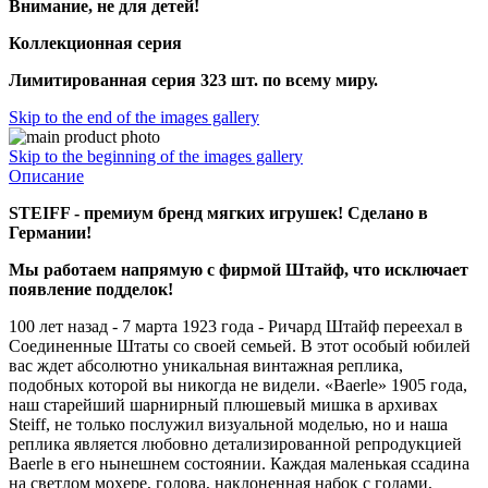
Внимание, не для детей!
Коллекционная серия
Лимитированная серия 323 шт. по всему миру.
Skip to the end of the images gallery
Skip to the beginning of the images gallery
Описание
STEIFF - премиум бренд мягких игрушек! Сделано в
Германии!
Мы работаем напрямую с фирмой Штайф, что исключает
появление подделок!
100 лет назад - 7 марта 1923 года - Ричард Штайф переехал в
Соединенные Штаты со своей семьей. В этот особый юбилей
вас ждет абсолютно уникальная винтажная реплика,
подобных которой вы никогда не видели. «Baerle» 1905 года,
наш старейший шарнирный плюшевый мишка в архивах
Steiff, не только послужил визуальной моделью, но и наша
реплика является любовно детализированной репродукцией
Baerle в его нынешнем состоянии. Каждая маленькая ссадина
на светлом мохере, голова, наклоненная набок с годами,