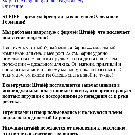
Skip to the beginning of the images gallery
Описание
STEIFF - премиум бренд мягких игрушек! Сделано в
Германии!
Мы работаем напрямую с фирмой Штайф, что исключает
появление подделок!
Наш очень уютный бурый мишка Барни — идеальный
компаньон для сна. Имея рост 22 см, Барни удобно
помещается в маленьких ручках и находится в лежачем
положении – идеальном для сна. Он мягкий, приятный и
составит компанию вашему малышу, пока он засыпает. С
таким другом рядом ты будешь спать вдвойне лучше!
Все игрушки Штайф поставляются запечатанными в
индивидуальные пластиковые пакеты, что предотвращает
контакт игрушки с посторонними до попадания ее в руки
ребенка.
Игрушками Штайф пользовались и пользуются члены
королевских династий Европы.
Игрушки штайф передаются от поколения к поколению,
что является семейной традицией.