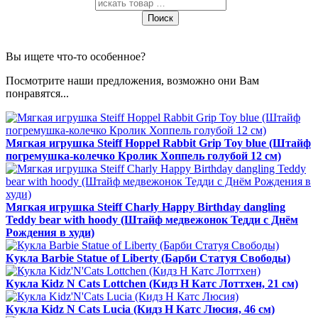
Поиск
Вы ищете что-то особенное?
Посмотрите наши предложения, возможно они Вам
понравятся...
Мягкая игрушка Steiff Hoppel Rabbit Grip Toy blue (Штайф
погремушка-колечко Кролик Хоппель голубой 12 см)
Мягкая игрушка Steiff Charly Happy Birthday dangling
Teddy bear with hoody (Штайф медвежонок Тедди с Днём
Рождения в худи)
Кукла Barbie Statue of Liberty (Барби Статуя Свободы)
Кукла Kidz N Cats Lottchen (Кидз Н Катс Лоттхен, 21 см)
Кукла Kidz N Cats Lucia (Кидз Н Катс Люсия, 46 см)