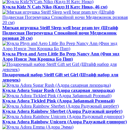
Кукла Kidz N Cats Niko (Кидз Н Катс Нико, 46 см)
Мягкая игрушка Steiff Sleep well bear pram toy (Штайф
Подвесная Погремушка Спокойной ночи Медвежонок
розовая 20 см)
Кукла Phyn and Aero Little Bo Peep Nancy Ann (Фин энд
Аэро Нэнси Энн Крошка Бо Пип)
Подарочный набор Steiff Gift set Girl (Штайф набор для
девочек)
Кукла Adora Sugar Rush (Адора сахарная лихорадка)
Кукла Adora Tickled Pink (Адора Забавный Розовый)
Кукла Adora Rainbow Sherbet (Адора Радужный щербет)
Кукла Adora Rainbow Unicorn (Адора Радужный единорог)