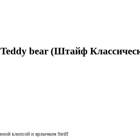
c Teddy bear (Штайф Классичес
ной клипсой и ярлычком Steiff