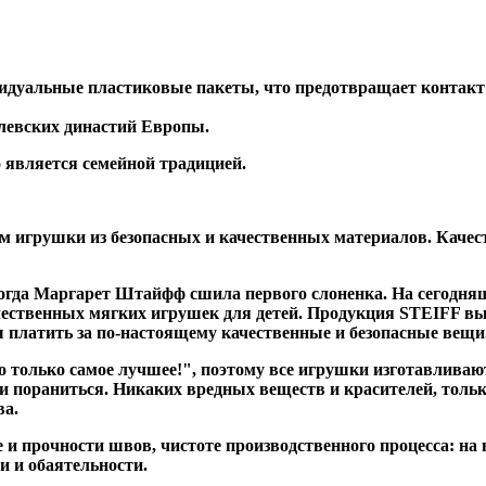
уальные пластиковые пакеты, что предотвращает контакт и
левских династий Европы.
 является семейной традицией.
 игрушки из безопасных и качественных материалов. Качес
когда Маргарет Штайфф сшила первого слоненка. На сегодн
ественных мягких игрушек для детей. Продукция STEIFF вы
вы платить за по-настоящему качественные и безопасные вещи
олько самое лучшее!", поэтому все игрушки изготавливаютс
и пораниться. Никаких вредных веществ и красителей, тольк
ва.
и прочности швов, чистоте производственного процесса: на 
и и обаятельности.