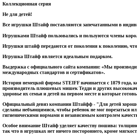
Коллекционная серия
Не для детей!
Все игрушки Штайф поставляются запечатанными в индивид
Игрушками Штайф пользовались и пользуются члены коро
Игрушки штайф передаются от поколения к поколению, что
Игрушка Штайф является идеальным подарком.
Выдержка с официального сайта компании: «Мы производим
международных стандартов и сертификатов».
История немецкой фирмы STEIFF начинается с 1879 года, 
производитель плюшевых мишек Тедди и других высококач
здоровье их семьи и детей на первом месте и которые гото
Официальный девиз компании Штайфф - "Для детей хорошо т
сделаны небъющимися, чтобы ребенок не мог порезаться ил
гигиеническими нормами и независимым контролем качест
Особое внимание Штайф уделяет качеству пошива: толщине 
так что в игрушках нет ничего постороннего, кроме мягкост