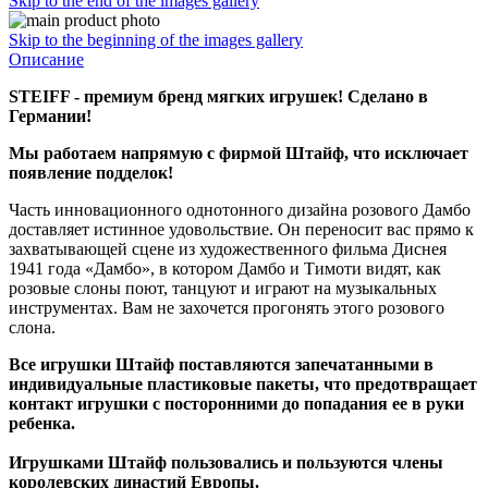
Skip to the end of the images gallery
Skip to the beginning of the images gallery
Описание
STEIFF - премиум бренд мягких игрушек! Сделано в
Германии!
Мы работаем напрямую с фирмой Штайф, что исключает
появление подделок!
Часть инновационного однотонного дизайна розового Дамбо
доставляет истинное удовольствие.
Он переносит вас прямо к
захватывающей сцене из художественного фильма Диснея
1941 года «Дамбо», в котором Дамбо и Тимоти видят, как
розовые слоны поют, танцуют и играют на музыкальных
инструментах.
Вам не захочется прогонять этого розового
слона.
Все игрушки Штайф поставляются запечатанными в
индивидуальные пластиковые пакеты, что предотвращает
контакт игрушки с посторонними до попадания ее в руки
ребенка.
Игрушками Штайф пользовались и пользуются члены
королевских династий Европы.