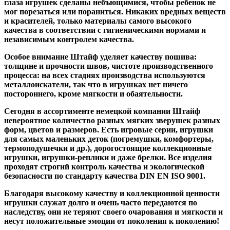
глаза игрушек сделаны небъющимися, чтобы ребенок не
мог порезаться или пораниться. Никаких вредных веществ
и красителей, только материалы самого высокого
качества в соответствии с гигиеническими нормами и
независимым контролем качества.
Особое внимание Штайф уделяет качеству пошива:
толщине и прочности швов, чистоте производственного
процесса: на всех стадиях производства используются
металлоискатели, так что в игрушках нет ничего
постороннего, кроме мягкости и обаятельности.
Сегодня в ассортименте немецкой компании Штайф
невероятное количество разных мягких зверушек разных
форм, цветов и размеров. Есть игровые серии, игрушки
для самых маленьких деток (погремушки, комфортеры,
термоподушечки и др.), дорогостоящие коллекционные
игрушки, игрушки-реплики и даже брелки. Все изделия
проходят строгий контроль качества и экологической
безопасности по стандарту качества DIN EN ISO 9001.
Благодаря высокому качеству и коллекционной ценности
игрушки служат долго и очень часто передаются по
наследству, они не теряют своего очарования и мягкости и
несут положительные эмоции от поколения к поколению!