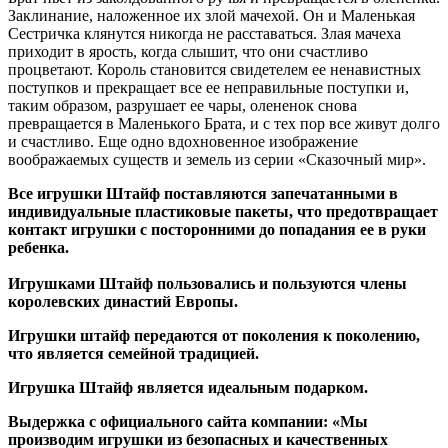
Заклинание, наложенное их злой мачехой. Он и Маленькая
Сестричка клянутся никогда не расставаться. Злая мачеха
приходит в ярость, когда слышит, что они счастливо
процветают. Король становится свидетелем ее ненавистных
поступков и прекращает все ее неправильные поступки и,
таким образом, разрушает ее чары, олененок снова
превращается в Маленького Брата, и с тех пор все живут долго
и счастливо. Еще одно вдохновенное изображение
воображаемых существ и земель из серии «Сказочный мир».
Все игрушки Штайф поставляются запечатанными в
индивидуальные пластиковые пакеты, что предотвращает
контакт игрушки с посторонними до попадания ее в руки
ребенка.
Игрушками Штайф пользовались и пользуются члены
королевских династий Европы.
Игрушки штайф передаются от поколения к поколению,
что является семейной традицией.
Игрушка Штайф является идеальным подарком.
Выдержка с официального сайта компании: «Мы
производим игрушки из безопасных и качественных