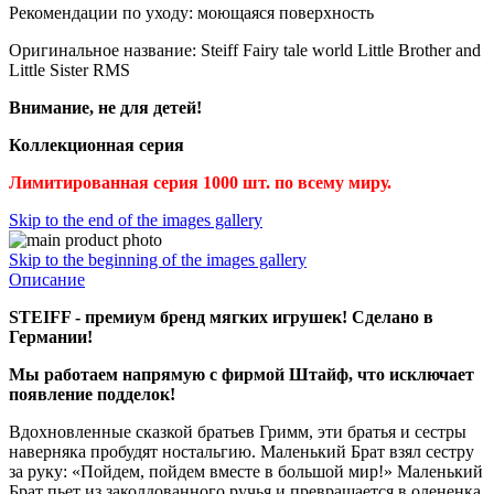
Рекомендации по уходу: моющаяся поверхность
Оригинальное название: Steiff Fairy tale world Little Brother and
Little Sister RMS
Внимание, не для детей!
Коллекционная серия
Лимитированная серия 1000 шт. по всему миру.
Skip to the end of the images gallery
Skip to the beginning of the images gallery
Описание
STEIFF - премиум бренд мягких игрушек! Сделано в
Германии!
Мы работаем напрямую с фирмой Штайф, что исключает
появление подделок!
Вдохновленные сказкой братьев Гримм, эти братья и сестры
наверняка пробудят ностальгию. Маленький Брат взял сестру
за руку: «Пойдем, пойдем вместе в большой мир!» Маленький
Брат пьет из заколдованного ручья и превращается в олененка.