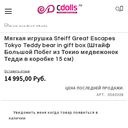
SKIP
К
TOGGLE NAV
П
TO
CONTENT
Skip
to
Skip
the
to
Мягкая игрушка Steiff Great Escapes
end
the
Tokyo Teddy bear in gift box (Штайф
of
beginning
Большой Побег из Токио медвежонок
the
of
Тедди в коробке 15 см)
images
the
gallery
images
Оставить отзыв
gallery
14 995,00 Руб.
ЦЕНА ПОСЛЕДНЕЙ ПРОДАЖИ.
АРТ
0580308
Уведомить меня когда товар появиться в
наличии