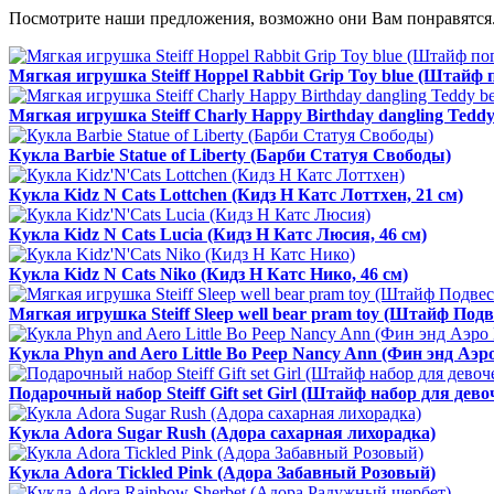
Посмотрите наши предложения, возможно они Вам понравятся.
Мягкая игрушка Steiff Hoppel Rabbit Grip Toy blue (Штайф
Мягкая игрушка Steiff Charly Happy Birthday dangling Tedd
Кукла Barbie Statue of Liberty (Барби Статуя Свободы)
Кукла Kidz N Cats Lottchen (Кидз Н Катс Лоттхен, 21 см)
Кукла Kidz N Cats Lucia (Кидз Н Катс Люсия, 46 см)
Кукла Kidz N Cats Niko (Кидз Н Катс Нико, 46 см)
Мягкая игрушка Steiff Sleep well bear pram toy (Штайф П
Кукла Phyn and Aero Little Bo Peep Nancy Ann (Фин энд Аэ
Подарочный набор Steiff Gift set Girl (Штайф набор для дево
Кукла Adora Sugar Rush (Адора сахарная лихорадка)
Кукла Adora Tickled Pink (Адора Забавный Розовый)