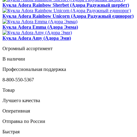
Кукла Adora Rainbow Sherbet (Адора Радужный щербет)
Кукла Adora Rainbow Unicorn (Адора Радужный единорог)
Кукла Adora Emma (Адора Эмма)
Кукла Adora Amy (Адора Эми)
Огромный ассортимент
В наличии
Профессиональная поддержка
8-800-550-5367
Товар
Лучшего качества
Оперативная
Отправка по России
Быстрая