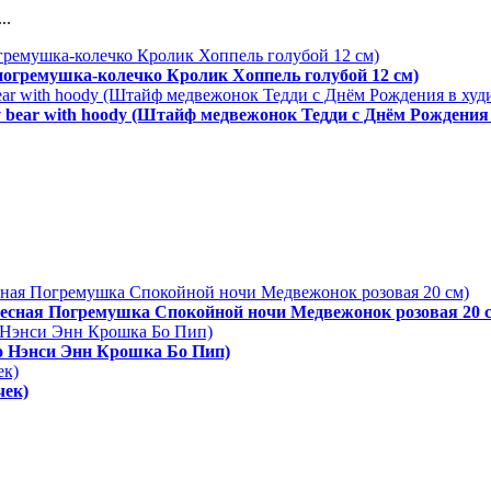
..
 погремушка-колечко Кролик Хоппель голубой 12 см)
y bear with hoody (Штайф медвежонок Тедди с Днём Рождения 
одвесная Погремушка Спокойной ночи Медвежонок розовая 20 
ро Нэнси Энн Крошка Бо Пип)
чек)