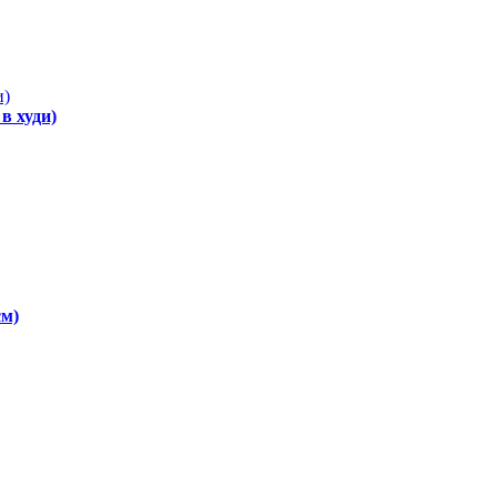
в худи)
см)