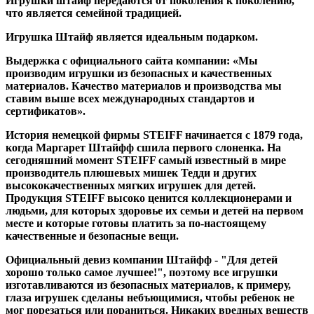
Игрушки штайф передаются от поколения к поколению,
что является семейной традицией.
Игрушка Штайф является идеальным подарком.
Выдержка с официального сайта компании: «Мы
производим игрушки из безопасных и качественных
материалов. Качество материалов и производства мы
ставим выше всех международных стандартов и
сертификатов».
История немецкой фирмы STEIFF начинается с 1879 года,
когда Маргарет Штайфф сшила первого слоненка. На
сегодняшний момент STEIFF самый известный в мире
производитель плюшевых мишек Тедди и других
высококачественных мягких игрушек для детей.
Продукция STEIFF высоко ценится коллекционерами и
людьми, для которых здоровье их семьи и детей на первом
месте и которые готовы платить за по-настоящему
качественные и безопасные вещи.
Официальный девиз компании Штайфф - "Для детей
хорошо только самое лучшее!", поэтому все игрушки
изготавливаются из безопасных материалов, к примеру,
глаза игрушек сделаны небъющимися, чтобы ребенок не
мог порезаться или пораниться. Никаких вредных веществ