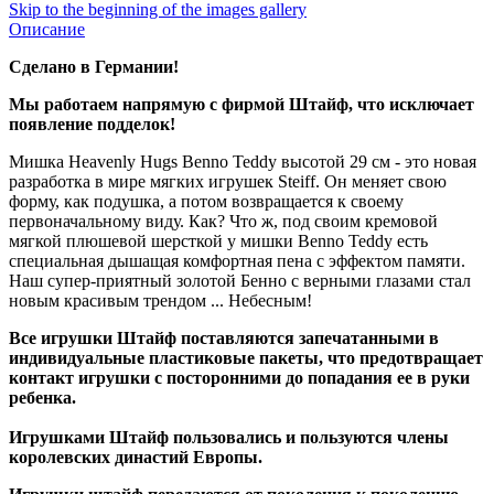
Skip to the beginning of the images gallery
Описание
Сделано в Германии!
Мы работаем напрямую с фирмой Штайф, что исключает
появление подделок!
Мишка Heavenly Hugs Benno Teddy высотой 29 см - это новая
разработка в мире мягких игрушек Steiff. Он меняет свою
форму, как подушка, а потом возвращается к своему
первоначальному виду. Как? Что ж, под своим кремовой
мягкой плюшевой шерсткой у мишки Benno Teddy есть
специальная дышащая комфортная пена с эффектом памяти.
Наш супер-приятный золотой Бенно с верными глазами стал
новым красивым трендом ... Небесным!
Все игрушки Штайф поставляются запечатанными в
индивидуальные пластиковые пакеты, что предотвращает
контакт игрушки с посторонними до попадания ее в руки
ребенка.
Игрушками Штайф пользовались и пользуются члены
королевских династий Европы.