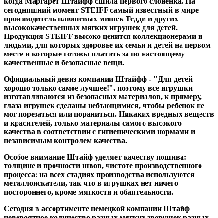
когда Маргарет Штайфф сшила первого слоненка. На
сегодняшний момент STEIFF самый известный в мире
производитель плюшевых мишек Тедди и других
высококачественных мягких игрушек для детей.
Продукция STEIFF высоко ценится коллекционерами и
людьми, для которых здоровье их семьи и детей на первом
месте и которые готовы платить за по-настоящему
качественные и безопасные вещи.
Официальный девиз компании Штайфф - "Для детей
хорошо только самое лучшее!", поэтому все игрушки
изготавливаются из безопасных материалов, к примеру,
глаза игрушек сделаны небъющимися, чтобы ребенок не
мог порезаться или пораниться. Никаких вредных веществ
и красителей, только материалы самого высокого
качества в соответствии с гигиеническими нормами и
независимым контролем качества.
Особое внимание Штайф уделяет качеству пошива:
толщине и прочности швов, чистоте производственного
процесса: на всех стадиях производства используются
металлоискатели, так что в игрушках нет ничего
постороннего, кроме мягкости и обаятельности.
Сегодня в ассортименте немецкой компании Штайф
невероятное количество разных мягких зверушек разных