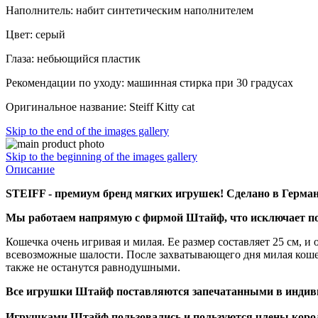
Наполнитель: набит синтетическим наполнителем
Цвет: серый
Глаза: небьющийся пластик
Рекомендации по уходу: машинная стирка при 30 градусах
Оригинальное название: Steiff Kitty cat
Skip to the end of the images gallery
Skip to the beginning of the images gallery
Описание
STEIFF - премиум бренд мягких игрушек! Сделано в Герма
Мы работаем напрямую с фирмой Штайф, что исключает по
Кошечка очень игривая и милая. Ее размер составляет 25 см, и
всевозможные шалости. После захватывающего дня милая кошеч
также не останутся равнодушными.
Все игрушки Штайф поставляются запечатанными в индивид
Игрушками Штайф пользовались и пользуются члены коро