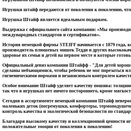
Игрушки штайф передаются от поколения к поколению, что
Игрушка Штайф является идеальным подарком.
Выдержка с официального сайта компании: «Мы производим
международных стандартов и сертификатов».
История немецкой фирмы STEIFF начинается с 1879 года, 
производитель плюшевых мишек Тедди и других высококач
здоровье их семьи и детей на первом месте и которые гото
Официальный девиз компании Штайфф - "Для детей хорошо т
сделаны небъющимися, чтобы ребенок не мог порезаться ил
гигиеническими нормами и независимым контролем качест
Особое внимание Штайф уделяет качеству пошива: толщине 
так что в игрушках нет ничего постороннего, кроме мягкост
Сегодня в ассортименте немецкой компании Штайф невероя
маленьких деток (погремушки, комфортеры, термоподушечки
контроль качества и экологической безопасности по стандар
Благодаря высокому качеству и коллекционной ценности игр
положительные эмоции от поколения к поколению!