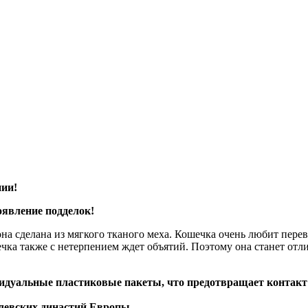
нии!
явление подделок!
 она сделана из мягкого тканого меха. Кошечка очень любит пере
ка также с нетерпением ждет объятий. Поэтому она станет отл
уальные пластиковые пакеты, что предотвращает контакт и
левских династий Европы.