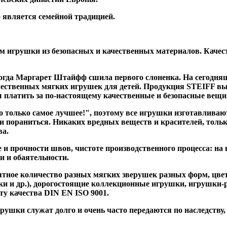
 является семейной традицией.
 игрушки из безопасных и качественных материалов. Качес
когда Маргарет Штайфф сшила первого слоненка. На сегодн
ественных мягких игрушек для детей. Продукция STEIFF вы
вы платить за по-настоящему качественные и безопасные вещи
олько самое лучшее!", поэтому все игрушки изготавливаютс
и пораниться. Никаких вредных веществ и красителей, тольк
ва.
и прочности швов, чистоте производственного процесса: на 
и и обаятельности.
тное количество разных мягких зверушек разных форм, цвет
 и др.), дорогостоящие коллекционные игрушки, игрушки-ре
ту качества DIN EN ISO 9001.
ушки служат долго и очень часто передаются по наследству, 