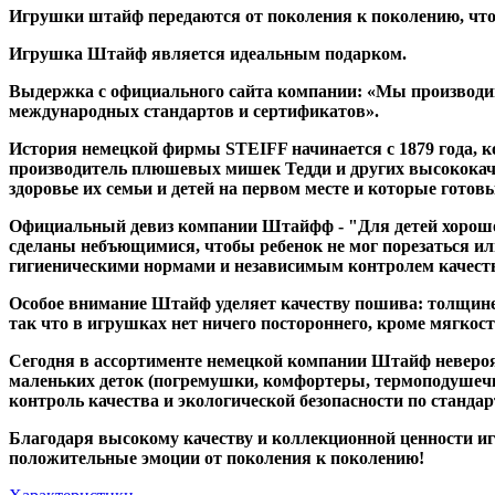
Игрушки штайф передаются от поколения к поколению, что
Игрушка Штайф является идеальным подарком.
Выдержка с официального сайта компании: «Мы производим
международных стандартов и сертификатов».
История немецкой фирмы STEIFF начинается с 1879 года, 
производитель плюшевых мишек Тедди и других высококач
здоровье их семьи и детей на первом месте и которые гото
Официальный девиз компании Штайфф - "Для детей хорошо т
сделаны небъющимися, чтобы ребенок не мог порезаться ил
гигиеническими нормами и независимым контролем качест
Особое внимание Штайф уделяет качеству пошива: толщине 
так что в игрушках нет ничего постороннего, кроме мягкост
Сегодня в ассортименте немецкой компании Штайф невероя
маленьких деток (погремушки, комфортеры, термоподушечки
контроль качества и экологической безопасности по стандар
Благодаря высокому качеству и коллекционной ценности игр
положительные эмоции от поколения к поколению!