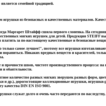
 является семейной традицией.
 игрушки из безопасных и качественных материалов. Качес
когда Маргарет Штайфф сшила первого слоненка. На сегодн
ественных мягких игрушек для детей. Продукция STEIFF вы
вы платить за по-настоящему качественные и безопасные вещи
олько самое лучшее!", поэтому все игрушки изготавливаютс
и пораниться. Никаких вредных веществ и красителей, тольк
ва.
и прочности швов, чистоте производственного процесса: на 
и и обаятельности.
тное количество разных мягких зверушек разных форм, цвет
 и др.), дорогостоящие коллекционные игрушки, игрушки-ре
ту качества DIN EN ISO 9001.
ушки служат долго и очень часто передаются по наследству, 