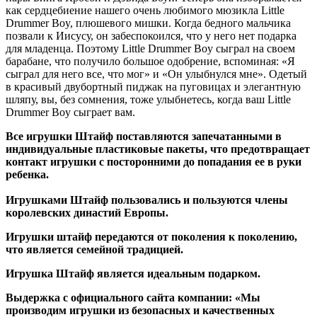
как сердцебиение нашего очень любимого мюзикла Little
Drummer Boy, плюшевого мишки. Когда бедного мальчика
позвали к Иисусу, он забеспокоился, что у него нет подарка
для младенца. Поэтому Little Drummer Boy сыграл на своем
барабане, что получило большое одобрение, вспоминая: «Я
сыграл для него все, что мог» и «Он улыбнулся мне». Одетый
в красивый двубортный пиджак на пуговицах и элегантную
шляпу, вы, без сомнения, тоже улыбнетесь, когда ваш Little
Drummer Boy сыграет вам.
Все игрушки Штайф поставляются запечатанными в
индивидуальные пластиковые пакеты, что предотвращает
контакт игрушки с посторонними до попадания ее в руки
ребенка.
Игрушками Штайф пользовались и пользуются члены
королевских династий Европы.
Игрушки штайф передаются от поколения к поколению,
что является семейной традицией.
Игрушка Штайф является идеальным подарком.
Выдержка с официального сайта компании: «Мы
производим игрушки из безопасных и качественных