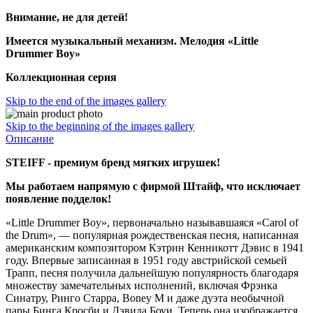
Внимание, не для детей!
Имеется музыкальный механизм. Мелодия «Little
Drummer Boy»
Коллекционная серия
Skip to the end of the images gallery
Skip to the beginning of the images gallery
Описание
STEIFF - премиум бренд мягких игрушек!
Мы работаем напрямую с фирмой Штайф, что исключает
появление подделок!
«Little Drummer Boy», первоначально называвшаяся «Carol of
the Drum», — популярная рождественская песня, написанная
американским композитором Кэтрин Кенникотт Дэвис в 1941
году. Впервые записанная в 1951 году австрийской семьей
Трапп, песня получила дальнейшую популярность благодаря
множеству замечательных исполнений, включая Фрэнка
Синатру, Ринго Старра, Boney M и даже дуэта необычной
пары Бинга Кросби и Дэвида Боуи. Теперь она изображается