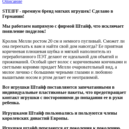
Описание
STEIFF - премиум бренд мягких игрушек! Сделано в
Германии!
Мы работаем напрямую с фирмой Штайф, что исключает
появление подделок!
Кролик Мелли ростом 20 см и немного пугливый.
Сможет ли
она переехать к вам и найти свой дом навсегда?
Ее приятная
коричневая плюшевая шубка и мягкий наполнитель из
переработанного ПЭТ делают ее идеальной для объятий и
прижиманий.
Особый цвет волос с коричневыми кончиками и
светлыми корнями придает Мелли очаровательный вид, а
милое личико с большими черными глазами и любовно
вышитыми носом и ртом делает ее неотразимой.
Все игрушки Штайф поставляются запечатанными в
индивидуальные пластиковые пакеты, что предотвращает
контакт игрушки с посторонними до попадания ее в руки
ребенка.
Игрушками Штайф пользовались и пользуются члены
королевских династий Европы.
Игрушки штайф передаются от поколения к поколению,