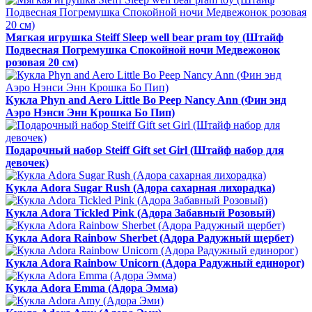
Мягкая игрушка Steiff Sleep well bear pram toy (Штайф
Подвесная Погремушка Спокойной ночи Медвежонок
розовая 20 см)
Кукла Phyn and Aero Little Bo Peep Nancy Ann (Фин энд
Аэро Нэнси Энн Крошка Бо Пип)
Подарочный набор Steiff Gift set Girl (Штайф набор для
девочек)
Кукла Adora Sugar Rush (Адора сахарная лихорадка)
Кукла Adora Tickled Pink (Адора Забавный Розовый)
Кукла Adora Rainbow Sherbet (Адора Радужный щербет)
Кукла Adora Rainbow Unicorn (Адора Радужный единорог)
Кукла Adora Emma (Адора Эмма)