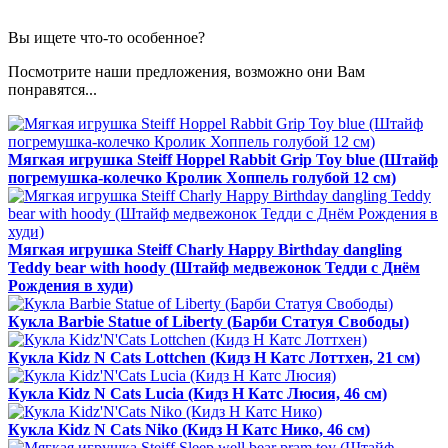
Вы ищете что-то особенное?
Посмотрите наши предложения, возможно они Вам
понравятся...
Мягкая игрушка Steiff Hoppel Rabbit Grip Toy blue (Штайф
погремушка-колечко Кролик Хоппель голубой 12 см)
Мягкая игрушка Steiff Charly Happy Birthday dangling
Teddy bear with hoody (Штайф медвежонок Тедди с Днём
Рождения в худи)
Кукла Barbie Statue of Liberty (Барби Статуя Свободы)
Кукла Kidz N Cats Lottchen (Кидз Н Катс Лоттхен, 21 см)
Кукла Kidz N Cats Lucia (Кидз Н Катс Люсия, 46 см)
Кукла Kidz N Cats Niko (Кидз Н Катс Нико, 46 см)