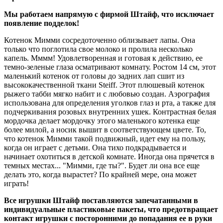
Мы работаем напрямую с фирмой Штайф, что исключает
появление подделок!
Котенок Мимми сосредоточенно облизывает лапы. Она
только что поглотила свое молоко и пролила несколько
капель. Мммм! Удовлетворенная и готовая к действию, ее
темно-зеленые глаза осматривают комнату. Ростом 14 см, этот
маленький котенок от головы до задних лап сшит из
высококачественной ткани Steiff. Этот плюшевый котенок
рыжего табби мягко набит и с любовью создан. Аэрография
использована для определения уголков глаз и рта, а также для
подчеркивания розовых внутренних ушек. Контрастная белая
мордочка делает мордочку этого маленького котенка еще
более милой, а носик вышит в соответствующем цвете. То,
что котенок Мимми такой подвижный, идет ему на пользу,
когда он играет с детьми. Она тихо подкрадывается и
начинает охотиться в детской комнате. Иногда она прячется в
темных местах... "Мимми, где ты?". Будет ли она все еще
делать это, когда вырастет? По крайней мере, она может
играть!
Все игрушки Штайф поставляются запечатанными в
индивидуальные пластиковые пакеты, что предотвращает
контакт игрушки с посторонними до попадания ее в руки