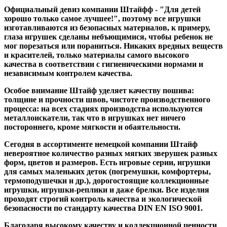
Официальный девиз компании Штайфф - "Для детей
хорошо только самое лучшее!", поэтому все игрушки
изготавливаются из безопасных материалов, к примеру,
глаза игрушек сделаны небъющимися, чтобы ребенок не
мог порезаться или пораниться. Никаких вредных веществ
и красителей, только материалы самого высокого
качества в соответствии с гигиеническими нормами и
независимым контролем качества.
Особое внимание Штайф уделяет качеству пошива:
толщине и прочности швов, чистоте производственного
процесса: на всех стадиях производства используются
металлоискатели, так что в игрушках нет ничего
постороннего, кроме мягкости и обаятельности.
Сегодня в ассортименте немецкой компании Штайф
невероятное количество разных мягких зверушек разных
форм, цветов и размеров. Есть игровые серии, игрушки
для самых маленьких деток (погремушки, комфортеры,
термоподушечки и др.), дорогостоящие коллекционные
игрушки, игрушки-реплики и даже брелки. Все изделия
проходят строгий контроль качества и экологической
безопасности по стандарту качества DIN EN ISO 9001.
Благодаря высокому качеству и коллекционной ценности