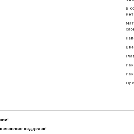
В к
мет
Мат
хло
Нап
Цве
Гла
Рек
Рек
Ори
нии!
 появление подделок!