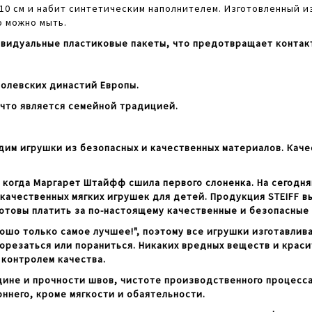
0 см и набит синтетическим наполнителем. Изготовленный и
о можно мыть.
видуальные пластиковые пакеты, что предотвращает контакт
олевских династий Европы.
что является семейной традицией.
дим игрушки из безопасных и качественных материалов. Каче
, когда Маргарет Штайфф сшила первого слоненка. На сегодн
ачественных мягких игрушек для детей. Продукция STEIFF в
готовы платить за по-настоящему качественные и безопасные
о только самое лучшее!", поэтому все игрушки изготавлива
резаться или пораниться. Никаких вредных веществ и красит
 контролем качества.
ине и прочности швов, чистоте производственного процесса
оннего, кроме мягкости и обаятельности.