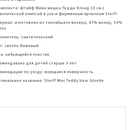
омплекте: Штайф Мини мишка Тедди блонд 10 см с
аллической клипсой в ухе и фирменным ярлычком Steiff
ериал: изготовлен из тончайшего мохера, 47% мохер, 53%
пок
олнитель: синтетический
т: светло-бежевый
за: небьющийся пластик
омендовано для детей старше 3 лет
омендации по уходу: моющаяся поверхность
гинальное название: Steiff Mini Teddy bear blonde