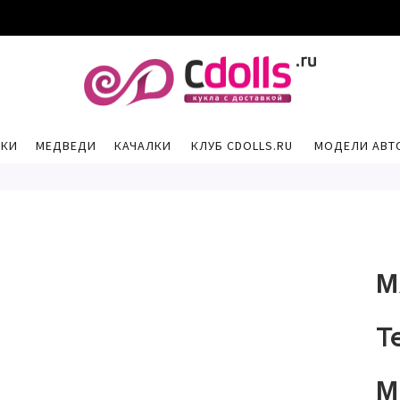
РКИ
МЕДВЕДИ
КАЧАЛКИ
КЛУБ CDOLLS.RU
МОДЕЛИ АВТ
М
T
М