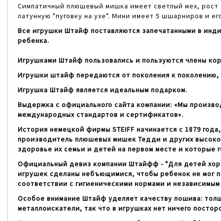
Симпатичный плюшевый мишка имеет светлый мех, рост 1
латунную "пуговку на ухе". Мини имеет 5 шшарниров и ег
Все игрушки Штайф поставляются запечатанными в инди
ребенка.
Игрушками Штайф пользовались и пользуются члены кор
Игрушки штайф передаются от поколения к поколению, 
Игрушка Штайф является идеальным подарком.
Выдержка с официального сайта компании: «Мы произво
международных стандартов и сертификатов».
История немецкой фирмы STEIFF начинается с 1879 года
производитель плюшевых мишек Тедди и других высокок
здоровье их семьи и детей на первом месте и которые 
Официальный девиз компании Штайфф - "Для детей хорош
игрушек сделаны небъющимися, чтобы ребенок не мог по
соответствии с гигиеническими нормами и независимым
Особое внимание Штайф уделяет качеству пошива: толщ
металлоискатели, так что в игрушках нет ничего постор