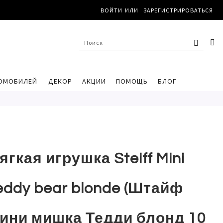
ВОЙТИ
ЗАРЕГИСТРИРОВАТЬСЯ
ПОИС
К
ПОИСК
ОМОБИЛЕЙ
ДЕКОР
АКЦИИ
ПОМОЩЬ
БЛОГ
ягкая игрушка Steiff Mini
eddy bear blonde (Штайф
ини мишка Тедди блонд 10