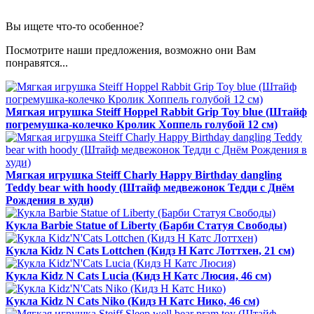
Вы ищете что-то особенное?
Посмотрите наши предложения, возможно они Вам
понравятся...
Мягкая игрушка Steiff Hoppel Rabbit Grip Toy blue (Штайф
погремушка-колечко Кролик Хоппель голубой 12 см)
Мягкая игрушка Steiff Charly Happy Birthday dangling
Teddy bear with hoody (Штайф медвежонок Тедди с Днём
Рождения в худи)
Кукла Barbie Statue of Liberty (Барби Статуя Свободы)
Кукла Kidz N Cats Lottchen (Кидз Н Катс Лоттхен, 21 см)
Кукла Kidz N Cats Lucia (Кидз Н Катс Люсия, 46 см)
Кукла Kidz N Cats Niko (Кидз Н Катс Нико, 46 см)