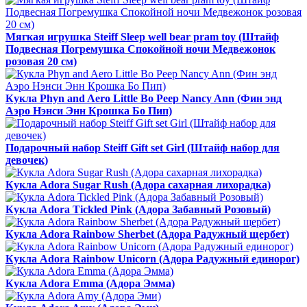
Мягкая игрушка Steiff Sleep well bear pram toy (Штайф
Подвесная Погремушка Спокойной ночи Медвежонок
розовая 20 см)
Кукла Phyn and Aero Little Bo Peep Nancy Ann (Фин энд
Аэро Нэнси Энн Крошка Бо Пип)
Подарочный набор Steiff Gift set Girl (Штайф набор для
девочек)
Кукла Adora Sugar Rush (Адора сахарная лихорадка)
Кукла Adora Tickled Pink (Адора Забавный Розовый)
Кукла Adora Rainbow Sherbet (Адора Радужный щербет)
Кукла Adora Rainbow Unicorn (Адора Радужный единорог)
Кукла Adora Emma (Адора Эмма)