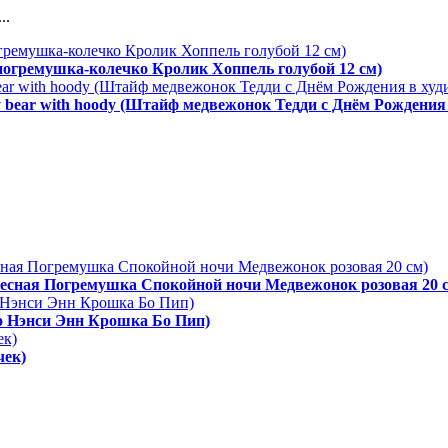
..
 погремушка-колечко Кролик Хоппель голубой 12 см)
y bear with hoody (Штайф медвежонок Тедди с Днём Рождения 
одвесная Погремушка Спокойной ночи Медвежонок розовая 20 
ро Нэнси Энн Крошка Бо Пип)
чек)