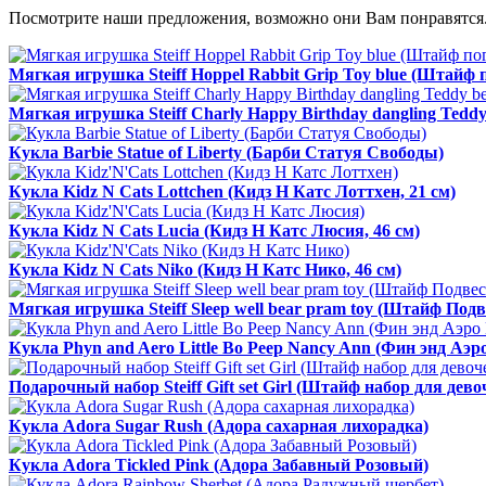
Посмотрите наши предложения, возможно они Вам понравятся.
Мягкая игрушка Steiff Hoppel Rabbit Grip Toy blue (Штайф
Мягкая игрушка Steiff Charly Happy Birthday dangling Tedd
Кукла Barbie Statue of Liberty (Барби Статуя Свободы)
Кукла Kidz N Cats Lottchen (Кидз Н Катс Лоттхен, 21 см)
Кукла Kidz N Cats Lucia (Кидз Н Катс Люсия, 46 см)
Кукла Kidz N Cats Niko (Кидз Н Катс Нико, 46 см)
Мягкая игрушка Steiff Sleep well bear pram toy (Штайф П
Кукла Phyn and Aero Little Bo Peep Nancy Ann (Фин энд Аэ
Подарочный набор Steiff Gift set Girl (Штайф набор для дево
Кукла Adora Sugar Rush (Адора сахарная лихорадка)
Кукла Adora Tickled Pink (Адора Забавный Розовый)