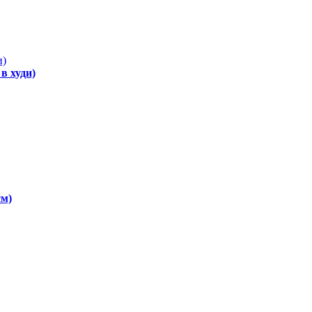
в худи)
см)