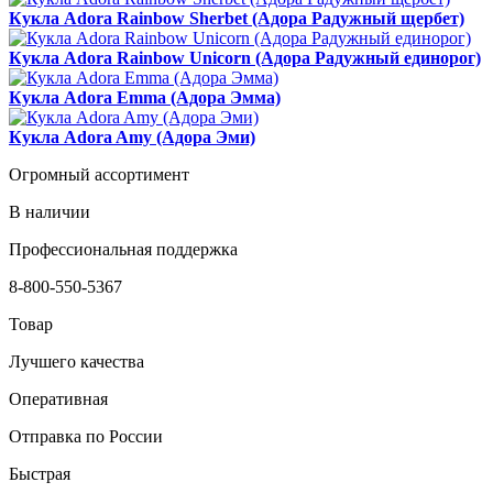
Кукла Adora Rainbow Sherbet (Адора Радужный щербет)
Кукла Adora Rainbow Unicorn (Адора Радужный единорог)
Кукла Adora Emma (Адора Эмма)
Кукла Adora Amy (Адора Эми)
Огромный ассортимент
В наличии
Профессиональная поддержка
8-800-550-5367
Товар
Лучшего качества
Оперативная
Отправка по России
Быстрая