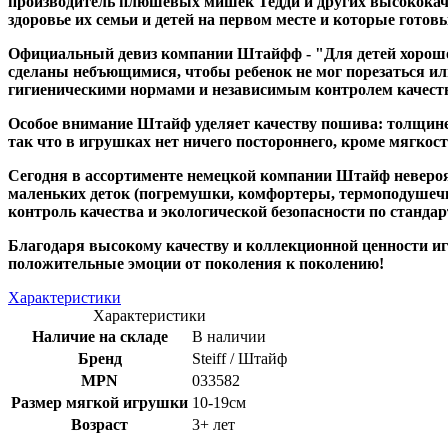
производитель плюшевых мишек Тедди и других высококач
здоровье их семьи и детей на первом месте и которые гото
Официальный девиз компании Штайфф - "Для детей хорошо т
сделаны небъющимися, чтобы ребенок не мог порезаться ил
гигиеническими нормами и независимым контролем качест
Особое внимание Штайф уделяет качеству пошива: толщине 
так что в игрушках нет ничего постороннего, кроме мягкост
Сегодня в ассортименте немецкой компании Штайф невероя
маленьких деток (погремушки, комфортеры, термоподушечки
контроль качества и экологической безопасности по стандар
Благодаря высокому качеству и коллекционной ценности игр
положительные эмоции от поколения к поколению!
Характеристики
Характеристики
Наличие на складе
В наличии
Бренд
Steiff / Штайф
MPN
033582
Размер мягкой игрушки
10-19см
Возраст
3+ лет