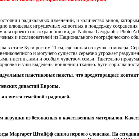
остоянии радикальных изменений, и количество видов, которым 
лекцию плюшевых игрушечных животных в поддержку сохранения 
ля проекта по сохранению видов National Geographic Photo Ar
ченых и исследователей из Национального географического общ
ла в стиле Буги ростом 11 см, сделанная из лучшего мохера. Се
великолепного и могучего существа серьезно угрожает разрушен
ными инстинктами и особым чувством семьи. Тщательно продум
мордочка и уши выделены войлочной тканью. Буги-горилла поста
уальные пластиковые пакеты, что предотвращает контакт и
левских династий Европы.
 является семейной традицией.
 игрушки из безопасных и качественных материалов. Качес
когда Маргарет Штайфф сшила первого слоненка. На сегодн