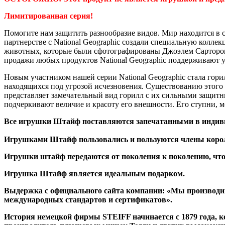
Лимитированная серия!
Помогите нам защитить разнообразие видов. Мир находится в с
партнерстве с National Geographic создали специальную кол
животных, которые были сфотографированы Джоэлем Сартором д
продажи любых продуктов National Geographic поддерживают у
Новым участником нашей серии National Geographic стала горил
находящихся под угрозой исчезновения. Существованию этого 
представляет замечательный вид горилл с их сильными защит
подчеркивают величие и красоту его внешности. Его ступни, 
Все игрушки Штайф поставляются запечатанными в индивид
Игрушками Штайф пользовались и пользуются члены коро
Игрушки штайф передаются от поколения к поколению, что
Игрушка Штайф является идеальным подарком.
Выдержка с официального сайта компании: «Мы производим
международных стандартов и сертификатов».
История немецкой фирмы STEIFF начинается с 1879 года, 