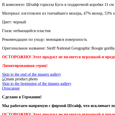
В комплекте: Штайф горилла Буги в подарочной коробке 11 см 
Материал: изготовлен из тончайшего мохера, 47% мохер, 53% 
Цвет: черный
Глаза: небьющийся пластик
Рекомендации по уходу: моющаяся поверхность
Оригинальное название: Steiff National Geographic Boogie gorilla 
ОСТОРОЖНО! Этот продукт не является игрушкой и предна
Лимитированная серия!
Skip to the end of the images gallery
Skip to the beginning of the images gallery
Описание
Сделано в Германии!
Мы работаем напрямую с фирмой Штайф, что исключает по
ОСТОРОЖНО! Этот продукт не является игрушкой и предна