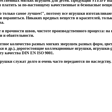
ественных мягких игрушек для детей. Продукция STEIFF вы
вы платить за по-настоящему качественные и безопасные вещи
олько самое лучшее!", поэтому все игрушки изготавливаютс
и пораниться. Никаких вредных веществ и красителей, тольк
ва.
и прочности швов, чистоте производственного процесса: на 
и и обаятельности.
тное количество разных мягких зверушек разных форм, цвет
 и др.), дорогостоящие коллекционные игрушки, игрушки-ре
ту качества DIN EN ISO 9001.
ушки служат долго и очень часто передаются по наследству, 