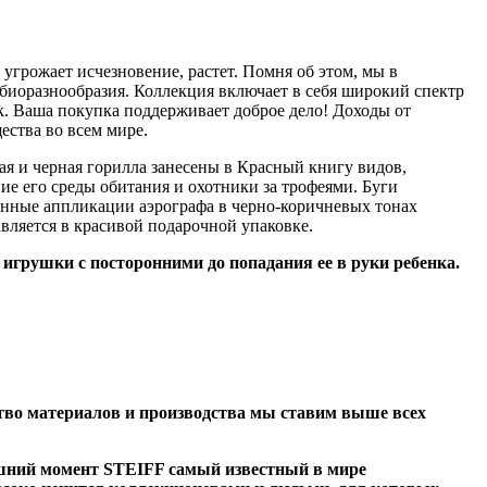
угрожает исчезновение, растет. Помня об этом, мы в
биоразнообразия. Коллекция включает в себя широкий спектр
k. Ваша покупка поддерживает доброе дело! Доходы от
ества во всем мире.
рая и черная горилла занесены в Красный книгу видов,
ие его среды обитания и охотники за трофеями. Буги
анные аппликации аэрографа в черно-коричневых тонах
вляется в красивой подарочной упаковке.
грушки с посторонними до попадания ее в руки ребенка.
тво материалов и производства мы ставим выше всех
яшний момент STEIFF самый известный в мире