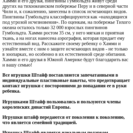
Хамми и его друзья, пингвины Гумбольдта живут среди
других на тихоокеанском побережье Перу и в северной части
Чили и, к сожалению, занесены в список исчезающих видов.
Пингвины Гумбольдта классифицируются как «находящиеся
под угрозой исчезновения». По оценкам, на побережье Тихого
океана осталось только 32 000 взрослых пингвинов
Гумбольдта. Хамми ростом 35 см, у него мягкая и приятная
ткань, а на ногах нанесена аэрография, которая придает ему
естественный вид. Расскажите своему ребенку о Хамми и
узнайте вместе с ним о защите исчезающих видов - не только
в зоопарках, но особенно в их естественной среде обитания.
Хамми и его друзья в Южной Америке будут благодарить вас
и вашу семью!
Все игрушки Штайф поставляются запечатанными в
индивидуальные пластиковые пакеты, что предотвращает
контакт игрушки с посторонними до попадания ее в руки
ребенка.
Игрушками Штайф пользовались и пользуются члены
королевских династий Европы.
Игрушки штайф передаются от поколения к поколению,
что является семейной традицией.
Игрушка Штайф является идеальным подарком.