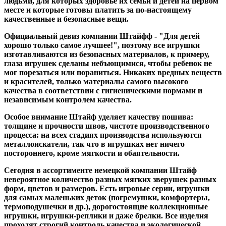
людьми, для которых здоровье их семьи и детей на первом
месте и которые готовы платить за по-настоящему
качественные и безопасные вещи.
Официальный девиз компании Штайфф - "Для детей
хорошо только самое лучшее!", поэтому все игрушки
изготавливаются из безопасных материалов, к примеру,
глаза игрушек сделаны небъющимися, чтобы ребенок не
мог порезаться или пораниться. Никаких вредных веществ
и красителей, только материалы самого высокого
качества в соответствии с гигиеническими нормами и
независимым контролем качества.
Особое внимание Штайф уделяет качеству пошива:
толщине и прочности швов, чистоте производственного
процесса: на всех стадиях производства используются
металлоискатели, так что в игрушках нет ничего
постороннего, кроме мягкости и обаятельности.
Сегодня в ассортименте немецкой компании Штайф
невероятное количество разных мягких зверушек разных
форм, цветов и размеров. Есть игровые серии, игрушки
для самых маленьких деток (погремушки, комфортеры,
термоподушечки и др.), дорогостоящие коллекционные
игрушки, игрушки-реплики и даже брелки. Все изделия
проходят строгий контроль качества и экологической