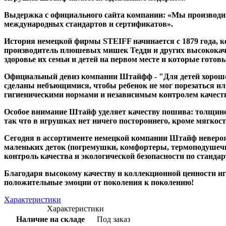
Выдержка с официального сайта компании: «Мы производим
международных стандартов и сертификатов».
История немецкой фирмы STEIFF начинается с 1879 года, 
производитель плюшевых мишек Тедди и других высококач
здоровье их семьи и детей на первом месте и которые гото
Официальный девиз компании Штайфф - "Для детей хорошо т
сделаны небъющимися, чтобы ребенок не мог порезаться ил
гигиеническими нормами и независимым контролем качест
Особое внимание Штайф уделяет качеству пошива: толщине 
так что в игрушках нет ничего постороннего, кроме мягкост
Сегодня в ассортименте немецкой компании Штайф невероя
маленьких деток (погремушки, комфортеры, термоподушечки
контроль качества и экологической безопасности по стандар
Благодаря высокому качеству и коллекционной ценности игр
положительные эмоции от поколения к поколению!
Характеристики
Характеристики
Наличие на складе
Под заказ