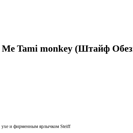
ct Me Tami monkey (Штайф Обе
в ухе и фирменным ярлычком Steiff