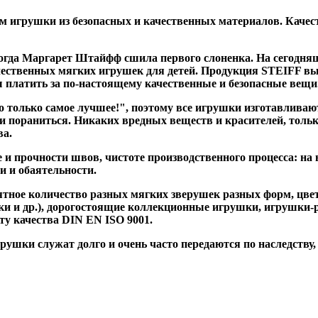
 игрушки из безопасных и качественных материалов. Качес
когда Маргарет Штайфф сшила первого слоненка. На сегодн
ественных мягких игрушек для детей. Продукция STEIFF вы
вы платить за по-настоящему качественные и безопасные вещи
олько самое лучшее!", поэтому все игрушки изготавливаютс
и пораниться. Никаких вредных веществ и красителей, тольк
ва.
и прочности швов, чистоте производственного процесса: на 
и и обаятельности.
тное количество разных мягких зверушек разных форм, цвет
 и др.), дорогостоящие коллекционные игрушки, игрушки-ре
ту качества DIN EN ISO 9001.
ушки служат долго и очень часто передаются по наследству, 