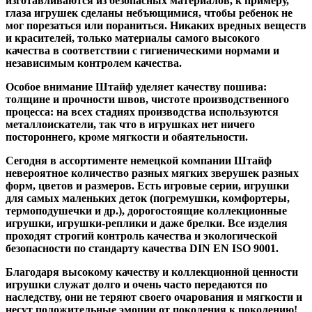
изготавливаются из безопасных материалов, к примеру,
глаза игрушек сделаны небъющимися, чтобы ребенок не
мог порезаться или пораниться. Никаких вредных веществ
и красителей, только материалы самого высокого
качества в соответствии с гигиеническими нормами и
независимым контролем качества.
Особое внимание Штайф уделяет качеству пошива:
толщине и прочности швов, чистоте производственного
процесса: на всех стадиях производства используются
металлоискатели, так что в игрушках нет ничего
постороннего, кроме мягкости и обаятельности.
Сегодня в ассортименте немецкой компании Штайф
невероятное количество разных мягких зверушек разных
форм, цветов и размеров. Есть игровые серии, игрушки
для самых маленьких деток (погремушки, комфортеры,
термоподушечки и др.), дорогостоящие коллекционные
игрушки, игрушки-реплики и даже брелки. Все изделия
проходят строгий контроль качества и экологической
безопасности по стандарту качества DIN EN ISO 9001.
Благодаря высокому качеству и коллекционной ценности
игрушки служат долго и очень часто передаются по
наследству, они не теряют своего очарования и мягкости и
несут положительные эмоции от поколения к поколению!