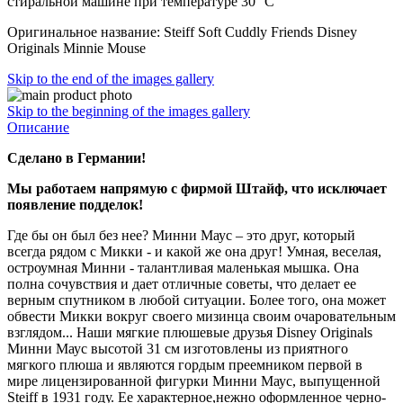
стиральной машине при температуре 30° C
Оригинальное название: Steiff Soft Cuddly Friends Disney
Originals Minnie Mouse
Skip to the end of the images gallery
Skip to the beginning of the images gallery
Описание
Сделано в Германии!
Мы работаем напрямую с фирмой Штайф, что исключает
появление подделок!
Где бы он был без нее? Минни Маус – это друг, который
всегда рядом с Микки - и какой же она друг! Умная, веселая,
остроумная Минни - талантливая маленькая мышка. Она
полна сочувствия и дает отличные советы, что делает ее
верным спутником в любой ситуации. Более того, она может
обвести Микки вокруг своего мизинца своим очаровательным
взглядом... Наши мягкие плюшевые друзья Disney Originals
Минни Маус высотой 31 см изготовлены из приятного
мягкого плюша и являются гордым преемником первой в
мире лицензированной фигурки Минни Маус, выпущенной
Steiff в 1931 году. Ее характерное,нежно оформленное черно-