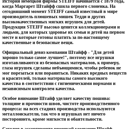
История немецкой фирмы STEIFF начинается с 1879 года,
когда Маргарет Штайфф сшила первого слоненка. На
сегодняшний момент STEIFF самый известный в мире
производитель плюшевых мишек Тедди и других
высококачественных мягких игрушек для детей.
Продукция STEIFF высоко ценится коллекционерами и
людьми, для которых здоровье их семьи и детей на первом
месте и которые готовы платить за по-настоящему
качественные и безопасные вещи.
Официальный девиз компании Штайфф - "Для детей
хорошо только самое лучшее!", поэтому все игрушки
изготавливаются из безопасных материалов, к примеру,
глаза игрушек сделаны небъющимися, чтобы ребенок не
мог порезаться или пораниться. Никаких вредных веществ
и красителей, только материалы самого высокого
качества в соответствии с гигиеническими нормами и
независимым контролем качества.
Особое внимание Штайф уделяет качеству пошива:
толщине и прочности швов, чистоте производственного
процесса: на всех стадиях производства используются
металлоискатели, так что в игрушках нет ничего
постороннего, кроме мягкости и обаятельности.
Сегодня в ассортименте немецкой компании Штайф