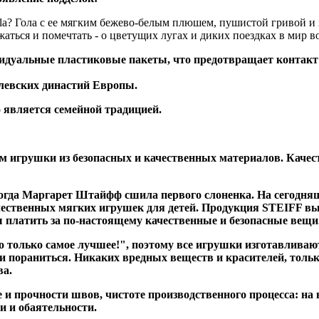
Gola? Гола с ее мягким бежево-белым плюшем, пушистой гривой и
аться и помечтать - о цветущих лугах и диких поездках в мир 
уальные пластиковые пакеты, что предотвращает контакт и
левских династий Европы.
 является семейной традицией.
 игрушки из безопасных и качественных материалов. Качес
когда Маргарет Штайфф сшила первого слоненка. На сегодн
ественных мягких игрушек для детей. Продукция STEIFF вы
вы платить за по-настоящему качественные и безопасные вещи
олько самое лучшее!", поэтому все игрушки изготавливаютс
и пораниться. Никаких вредных веществ и красителей, тольк
ва.
и прочности швов, чистоте производственного процесса: на 
и и обаятельности.