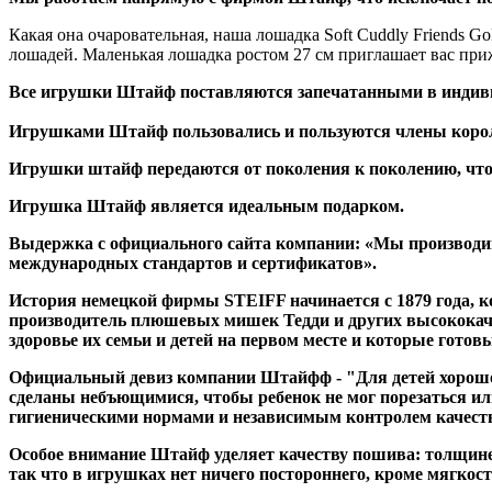
Какая она очаровательная, наша лошадка Soft Cuddly Friends 
лошадей. Маленькая лошадка ростом 27 см приглашает вас приж
Все игрушки Штайф поставляются запечатанными в индивид
Игрушками Штайф пользовались и пользуются члены коро
Игрушки штайф передаются от поколения к поколению, что
Игрушка Штайф является идеальным подарком.
Выдержка с официального сайта компании: «Мы производим
международных стандартов и сертификатов».
История немецкой фирмы STEIFF начинается с 1879 года, 
производитель плюшевых мишек Тедди и других высококач
здоровье их семьи и детей на первом месте и которые гото
Официальный девиз компании Штайфф - "Для детей хорошо т
сделаны небъющимися, чтобы ребенок не мог порезаться ил
гигиеническими нормами и независимым контролем качест
Особое внимание Штайф уделяет качеству пошива: толщине 
так что в игрушках нет ничего постороннего, кроме мягкост