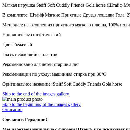
Мягкая игрушка Steiff Soft Cuddly Friends Gola horse (Штайф М
В комплекте: Штайф Мягкие Приятные Друзья лошадка Гола, 27
Материал: изготовлен из приятного мягкого плюша, 100% поли
Наполнитель: синтетический
Цвет: бежевый
Глаза: небьющийся пластик
Рекомендовано для детей старше 3 лет
Рекомендации по уходу: машинная стирка при 30°C
Оригинальное название: Steiff Soft Cuddly Friends Gola horse
Skip to the end of the images gallery
Skip to the beginning of the images gallery
Описание
Сделано в Германии!
Мы работаем напрямую с фирмой Штайф, что исключает по