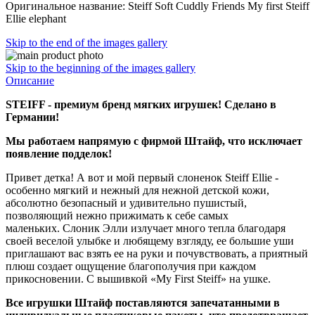
Оригинальное название: Steiff Soft Cuddly Friends My first Steiff
Ellie elephant
Skip to the end of the images gallery
Skip to the beginning of the images gallery
Описание
STEIFF - премиум бренд мягких игрушек! Сделано в
Германии!
Мы работаем напрямую с фирмой Штайф, что исключает
появление подделок!
Привет детка! А вот и мой первый слоненок Steiff Ellie -
особенно мягкий и нежный для нежной детской кожи,
абсолютно безопасный и удивительно пушистый,
позволяющий нежно прижимать к себе самых
маленьких. Слоник Элли излучает много тепла благодаря
своей веселой улыбке и любящему взгляду, ее большие уши
приглашают вас взять ее на руки и почувствовать, а приятный
плюш создает ощущение благополучия при каждом
прикосновении. С вышивкой «My First Steiff» на ушке.
Все игрушки Штайф поставляются запечатанными в