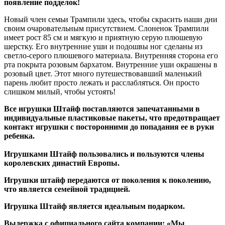
появление подделок!
Новый член семьи Трампили здесь, чтобы скрасить наши дни
своим очаровательным присутствием. Слоненок Трампили
имеет рост 85 см и мягкую и приятную серую плюшевую
шерстку. Его внутренние уши и подошвы ног сделаны из
светло-серого плюшевого материала. Внутренняя сторона его
рта покрыта розовым бархатом. Внутренние уши окрашены в
розовый цвет. Этот много путешествовавший маленький
парень любит просто лежать и расслабляться. Он просто
слишком милый, чтобы устоять!
Все игрушки Штайф поставляются запечатанными в
индивидуальные пластиковые пакеты, что предотвращает
контакт игрушки с посторонними до попадания ее в руки
ребенка.
Игрушками Штайф пользовались и пользуются члены
королевских династий Европы.
Игрушки штайф передаются от поколения к поколению,
что является семейной традицией.
Игрушка Штайф является идеальным подарком.
Выдержка с официального сайта компании: «Мы